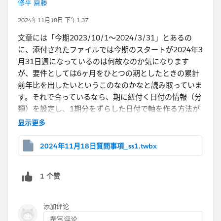
修平 齋藤
2024年11月18日 下午1:37
文章には「今期2023/10/1～2024/3/31」とあるの
に、添付されたファイルでは今期のスタートが2024年3
月31日週になっているのは何故なのか気になります
が、要件としては6ヶ月をひとつの期としたときの累計
前年比を出したいというこのなのかなと読み取っていま
す。それで合っているなら、期に紐付く日付の情報（分
類）を設定し、1期分をずらした日付で軸を作る方法が
考えられます。
显示更多
2024年11月18日質問事項_ss1.twbx
1 个赞
添加评论
撰写评论...