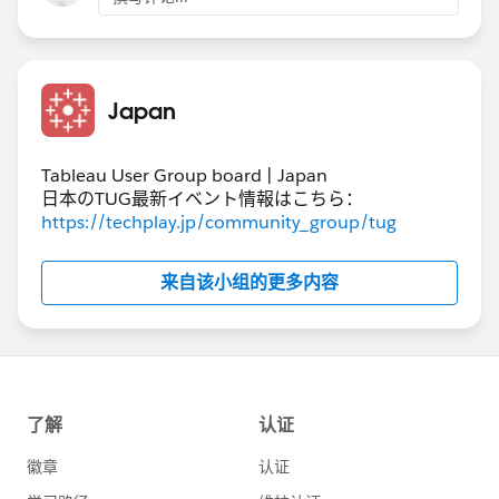
次の図の下段が累計前年比です（ワークブックにあった
YoYの式を参考にしています）。
Japan
Tableau User Group board | Japan
どういったビューを完成形としてイメージしているの
日本のTUG最新イベント情報はこちら：
か、ラフでよいので絵などを付けてもらえると、もっと
https://techplay.jp/community_group/tug
きちんと実際の要件に沿った提案・検討が可能になると
思います。
来自该小组的更多内容