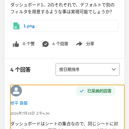
ダッシュボード1、2のそれぞれで、デフォルトで別の
フィルタを用意するような事は実現可能でしょうか？​
1.png
0 个赞
4 个回答
分享
Show menu
排序
4 个回答
按日期排序
已采纳的回答
修平 齋藤
2024年7月15日 上午4:34
ダッシュボードはシートの集合なので、同じシートに対