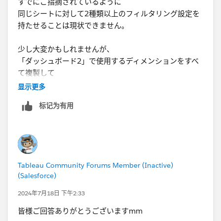
すでにご指摘されているように
同じシートに対して2種類以上のフィルタリング設定を
持たせることは現状できません。
少し大変かもしれませんが、
「ダッシュボード2」で使用するディメンションをすべ
て複製して
「データ_ダッシュボード2」のように名前をつけて使
显示更多
用するのはいかがでしょうか？
标记为有用
Tableau Community Forums Member (Inactive)
(Salesforce)
2024年7月18日 下午2:33
皆様ご回答ありがとうございますmm