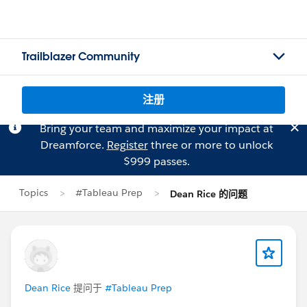
Trailblazer Community
注册
Bring your team and maximize your impact at
Dreamforce.
Register
three or more to unlock
$999 passes.
Topics
#Tableau Prep
Dean Rice 的问题
Dean Rice
提问于
#Tableau Prep