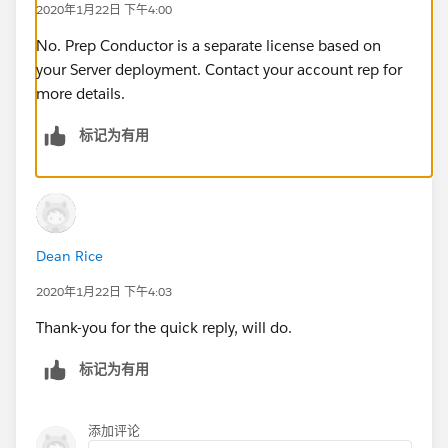
2020年1月22日 下午4:00
No. Prep Conductor is a separate license based on
your Server deployment. Contact your account rep for
more details.
标记为有用
Dean Rice
2020年1月22日 下午4:03
Thank-you for the quick reply, will do.
标记为有用
添加评论