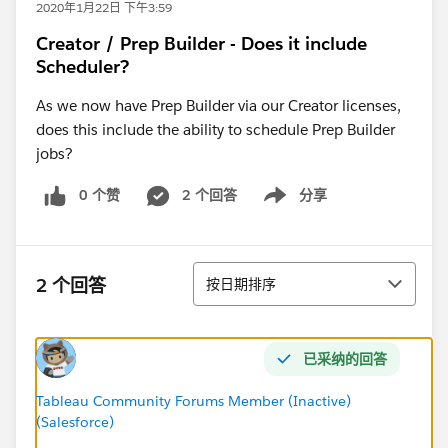
2020年1月22日 下午3:59
Creator / Prep Builder - Does it include
Scheduler?
As we now have Prep Builder via our Creator licenses,
does this include the ability to schedule Prep Builder
jobs?
0 个赞
2 个回答
分享
Show menu
排序
2 个回答
按日期排序
已采纳的回答
Tableau Community Forums Member (Inactive)
(Salesforce)