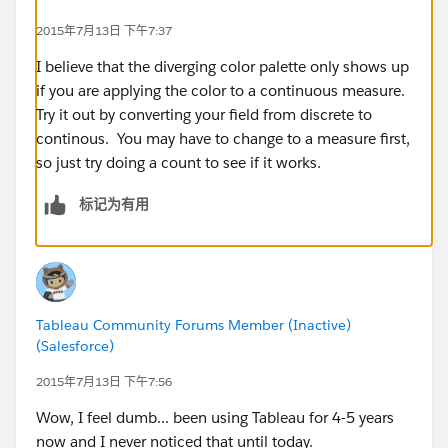
      <color>⌗48B8A2</color>
2015年7月13日 下午7:37
  </color-palette>
  <color-palette name="HDDS Sequential" type
I believe that the diverging color palette only shows up
      <color>⌗993C00</color>
if you are applying the color to a continuous measure.
      <color>⌗c24d00</color>
Try it out by converting your field from discrete to
      <color>⌗F96302</color>
continous. You may have to change to a measure first,
      <color>⌗FF8739</color>
so just try doing a count to see if it works.
      <color>⌗FFA163</color>
标记为有用
      <color>⌗FFD2B4</color>
  </color-palette>
  <color-palette name="HDDS Diverging" type=
      <color>⌗F96302</color>
      <color>⌗EAAF0F</color>
Tableau Community Forums Member (Inactive)
  </color-palette>
(Salesforce)
  </preferences>
</workbook>
2015年7月13日 下午7:56
Wow, I feel dumb... been using Tableau for 4-5 years
now and I never noticed that until today.