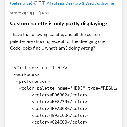
(Salesforce)
提问于
#Tableau Desktop & Web Authoring
2015年7月13日 下午6:03
Custom palette is only partly displaying?
I have the following palette, and all the custom
palettes are showing except for the diverging one.
Code looks fine... what's am I doing wrong?
<?xml version='1.0'?>
<workbook>
 <preferences>
  <color-palette name="HDDS" type="REGULAR">
       <color>⌗F96302</color>
       <color>⌗FF8739</color>
       <color>⌗FFA063</color>
       <color>⌗993C00</color>
       <color>⌗C24C00</color>