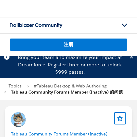
Trailblazer Community
注册
Bring your team and maximize your impact at
Dreamforce.
Register
three or more to unlock
$999 passes.
Topics
#Tableau Desktop & Web Authoring
Tableau Community Forums Member (Inactive) 的问题
Tableau Community Forums Member (Inactive)