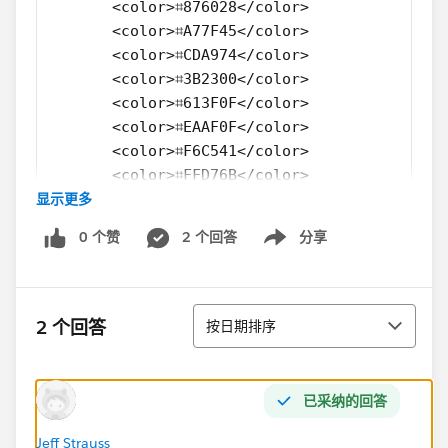
       <color>⌗876028</color>
       <color>⌗A77F45</color>
       <color>⌗CDA974</color>
       <color>⌗3B2300</color>
       <color>⌗613F0F</color>
       <color>⌗EAAF0F</color>
       <color>⌗F6C541</color>
       <color>⌗FFD76B</color>
显示更多
       <color>⌗906900</color>
       <color>⌗B88705</color>
0 个赞
2 个回答
分享
  </color-palette>
Show menu
  <color-palette name="HDDS Tetrad" type="RE
      <color>⌗F96302</color>
排序
      <color>⌗F99E02</color>
2 个回答
按日期排序
      <color>⌗104CA4</color>
      <color>⌗019F80</color>
      <color>⌗FF8739</color>
已采纳的回答
      <color>⌗FFB639</color>
      <color>⌗3263AB</color>
Jeff Strauss