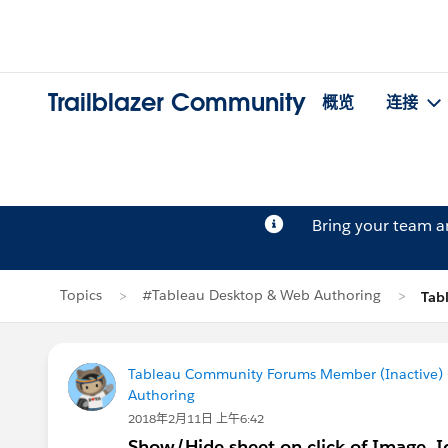
Trailblazer Community
概览
连接
Bring your team 
Topics
#Tableau Desktop & Web Authoring
Tab
Tableau Community Forums Member (Inactive) (
Authoring
2018年2月11日 上午6:42
Show/Hide sheet on click of Image, I