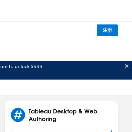
注册
ore to unlock $999
Tableau Desktop & Web
Authoring