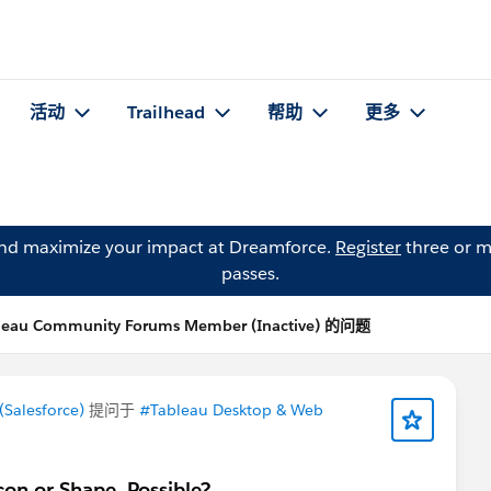
活动
Trailhead
帮助
更多
and maximize your impact at Dreamforce.
Register
three or m
passes.
leau Community Forums Member (Inactive) 的问题
Salesforce)
提问于
#Tableau Desktop & Web
con or Shape. Possible?