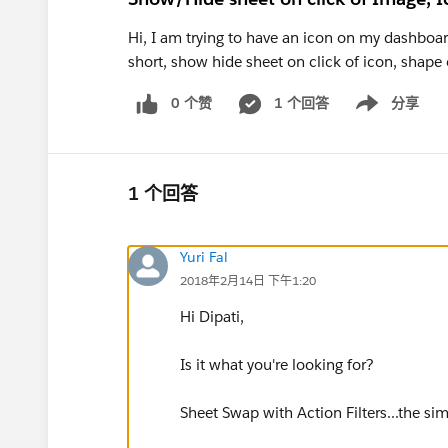
Hi, I am trying to have an icon on my dashboar
short, show hide sheet on click of icon, shape 
0 个赞
1 个回答
分享
Show menu
1 个回答
Yuri Fal
2018年2月14日 下午1:20
Hi Dipati,
Is it what you're looking for?
Sheet Swap with Action Filters...the sim