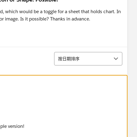
d, which would be a toggle for a sheet that holds chart. In
or image. Is it possible? Thanks in advance.
排序
按日期排序
ple version!