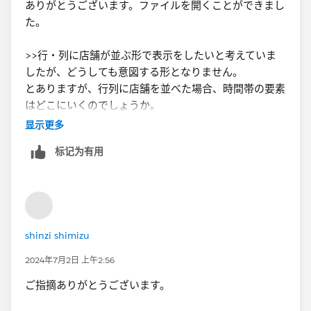
ありがとうございます。ファイルを開くことができまし
た。
>>行・列に店舗が並ぶ形で表示をしたいと考えていま
したが、どうしても意図する形となりません。
とありますが、行列に店舗を並べた場合、時間帯の要素
はどこにいくのでしょうか。
显示更多
>>時間帯別と1日合計の売上個数の影響を調べるため
标记为有用
に、店舗間の売上変動がどの店舗に影響を与えるのかを
知りたいと考えています。
についても、「店舗間の売上変動」というのが何を指し
ているのか分からないので、もう少し詳細に要件や計算
条件を書いていただければと思います。
shinzi shimizu
2024年7月2日 上午2:56
ご指摘ありがとうございます。