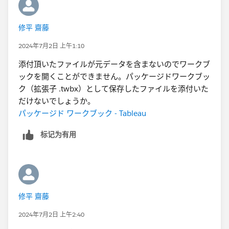
これは店舗別・日別の実績を並べたとき、ある店の売上
個数の伸びと別の店の売上個数の伸びの相関を取ってい
ます。（この例では元データを加工して前日の売上個数
修平 齋藤
のデータを追加しています）
2024年7月2日 上午1:10
添付頂いたファイルが元データを含まないのでワークブ
ックを開くことができません。パッケージドワークブッ
行も列も店舗が並ぶようにしたいとのことでしたので、
ク（拡張子 .twbx）として保存したファイルを添付いた
データソースのリレーションには店舗を指定しません
。
だけないでしょうか。
また時間帯の要素も不要とのことでしたので、リレーシ
パッケージド ワークブック - Tableau
ョンのキーは日付だけにしています。
标记为有用
ワークブックを添付しますので、ご自身がお持ちのイメ
ージと比較してみてください。
修平 齋藤
2024年7月2日 上午2:40