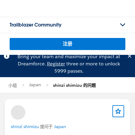
Trailblazer Community
注册
Bring your team and maximize your impact at
Dreamforce.
Register
three or more to unlock
$999 passes.
Japan
小组
shinzi shimizu 的问题
shinzi shimizu
提问于
Japan