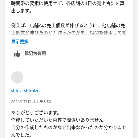
時間帯の要素は使用せず、各店舗の1日の売上合計を算
出します。
例えば、店舗Aの売上個数が伸びるときに、他店舗の売
上個数が伸びたのか？減ったのかを、相関を使用して知
りたいと考えています。
显示更多
それを相関行列を使用して、行と列に店舗名を配置し、
标记为有用
全店舗の相関一覧表を作りたいと考えていました。
shinzi shimizu
2024年7月2日 上午5:50
ありがとうございます。
作成していただいた内容で間違いありません。
自分の作成したものがなぜ出来なかったのか分かりませ
んでした。