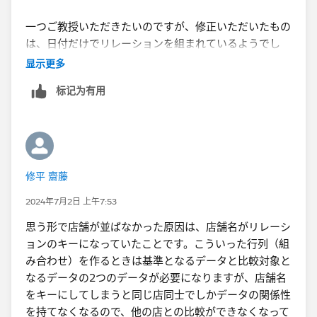
一つご教授いただきたいのですが、修正いただいたもの
は、日付だけでリレーションを組まれているようでし
た。
显示更多
自分はリレーションで店舗名と日付でリレーションして
标记为有用
いたのが問題だったのでしょうか？
修平 齋藤
2024年7月2日 上午7:53
思う形で店舗が並ばなかった原因は、店舗名がリレーシ
ョンのキーになっていたことです。こういった行列（組
み合わせ）を作るときは基準となるデータと比較対象と
なるデータの2つのデータが必要になりますが、店舗名
をキーにしてしまうと同じ店同士でしかデータの関係性
を持てなくなるので、他の店との比較ができなくなって