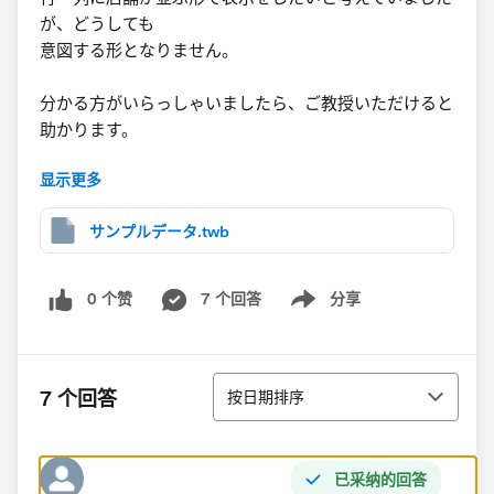
が、どうしても
意図する形となりません。
分かる方がいらっしゃいましたら、ご教授いただけると
助かります。
显示更多
また、相関行列以外で、この形が良いという考えもあり
ましたら、教えていただきたいです。
サンプルデータ.twb
よろしくお願いいたします。
0 个赞
7 个回答
分享
Show menu
排序
7 个回答
按日期排序
已采纳的回答