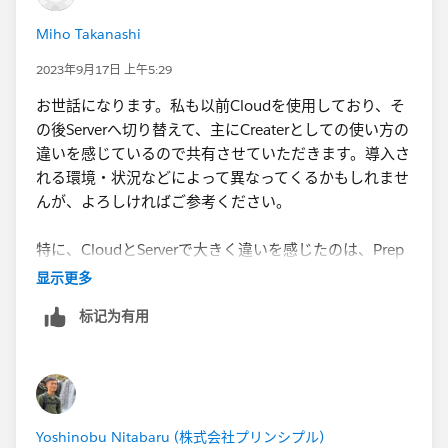
めの専門人材がいなくても利用できます。
Miho Takanashi
あとはServerだとアップデートのタイミングを自分たち
2023年9月17日 上午5:29
で決められますが、Cloudは勝手にアップデートされる
お世話になります。私も以前Cloudを使用しており、そ
（に伴いダウンタイムが発生する）ので、ここも見方次
の後Serverへ切り替えて、主にCreaterとしての使い方の
第でメリット/デメリットになります。
違いを感じているので共有させていただきます。​導入さ
れる環境・状況などによって異なってくるかもしれませ
認証まわりなどのカスタマイズをしたい、可能な限り自
んが、よろしければご参考ください。
社でコントロールしたい、そのためのコストを支払う用
意があるといった場合はServerがよいです。他のシステ
特に、Cloudと​Serverで大きく違いを感じたのは、Prep
ムとのId連携を考えたり権限管理を徹底する企業さんは
のフローのスケジュール実行が可能になることです。デ
显示更多
Serverを使っているケースが多いように感じます。人材
ータの下処理を自動実行が可能になるので、定期的に更
の用意が難しい場合はCloudを採用するのが楽でよいだ
标记为有用
新したいダッシュボードなどあれば便利に使っていただ
ろうと思います。
けると思います。
イメージとしては、データのインポート→Server上の
Prepで自動実行​→Server上のデータソース更新→Server
上のダッシュボードも更新 という流れになります。
Yoshinobu Nitabaru (株式会社プリンシプル)
Prepのフローのスケジュール実行に関しては、後続の