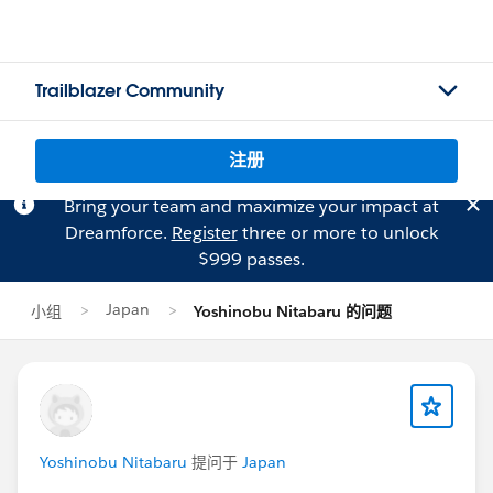
Trailblazer Community
注册
Bring your team and maximize your impact at
Dreamforce.
Register
three or more to unlock
$999 passes.
Japan
小组
Yoshinobu Nitabaru 的问题
Yoshinobu Nitabaru
提问于
Japan