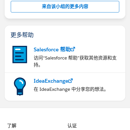
来自该小组的更多内容
◆Tableau Cloud
・環境構築が楽でサーバ管理が不要
・安全面に不安が残る
・回線が混んでいるとアクセスしにくい
更多帮助
加えて（Creater視点として）
Salesforce 帮助
・MFA（多要素）認証あり…タイムアウト後毎回
・抽出ファイル・サブスクリプションの設定…ユーザー
访问“Salesforce 帮助”获取其他资源和支
自身で指定が可能
持。
・Prepのフローの自動実行設定…不可
・サイト容量…100GB（他設定できるかもしれません）
IdeaExchange
在 IdeaExchange 中分享您的想法。