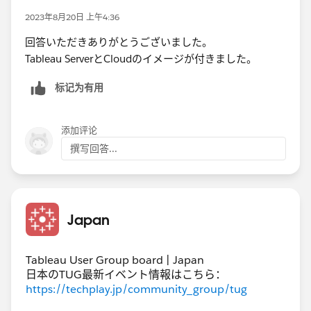
Prepフローも設定し、かつ処理完了するとメール送信す
2023年8月20日 上午4:36
ることも可能です。
回答いただきありがとうございました。
詳しくは
こちら
をご参照ください。​お役に立てれば幸い
Tableau ServerとCloudのイメージが付きました。
です。
标记为有用
◆Tableau Server
・自社で安全環境をコントロール
・回線環境の影響なし
添加评论
・環境構築・サーバ管理の手間がかかる
撰写回答...
加えて（Creater視点として）
・MFA（多要素）認証なし
・抽出ファイル・サブスクリプションの設定…Server内
Japan
に用意されたスケジュールを使用
・Prepのフローの自動実行設定…可能（とても便利で
Tableau User Group board | Japan
す）
日本のTUG最新イベント情報はこちら：
・サイト容量…調整可能
https://techplay.jp/community_group/tug