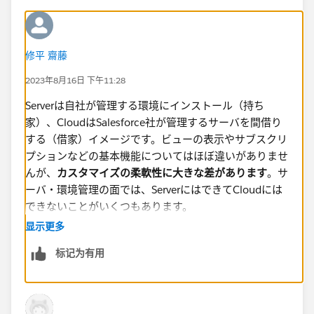
修平 齋藤
2023年8月16日 下午11:28
Serverは自社が管理する環境にインストール（持ち
家）、CloudはSalesforce社が管理するサーバを間借り
する（借家）イメージです。ビューの表示やサブスクリ
プションなどの基本機能についてはほぼ違いがありませ
んが、
カスタマイズの柔軟性に大きな差があります
。サ
ーバ・環境管理の面では、ServerにはできてCloudには
できないことがいくつもあります。
显示更多
逆に言うと、Serverだと環境の面倒を自分たちで見なけ
标记为有用
ればなりません。ハードウェアの保守も含め、管理者や
メンテナンス要員を自前で用意しなければならないとい
うことです。Cloudはサーバ自体の管理を家主である
Salesforceがやってくれますので、環境構築や維持のた