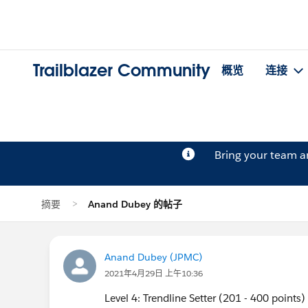
Trailblazer Community
概览
连接
Bring your team 
摘要
Anand Dubey 的帖子
Anand Dubey (JPMC)
2021年4月29日 上午10:36
Level 4: Trendline Setter (201 - 400 points)