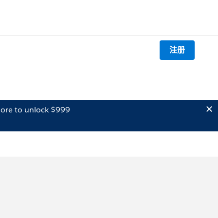
注册
ore to unlock $999