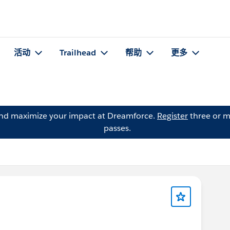
活动
Trailhead
帮助
更多
and maximize your impact at Dreamforce.
Register
three or m
passes.