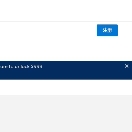
注册
ore to unlock $999