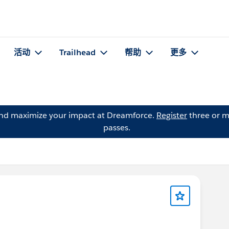
活动
Trailhead
帮助
更多
and maximize your impact at Dreamforce.
Register
three or m
passes.