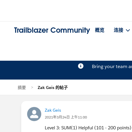
Trailblazer Community
概览
连接
Bring your team 
摘要
Zak Geis 的帖子
Zak Geis
2021年3月24日 上午11:00
Level 3: SUM(1) Helpful (101 - 200 points)