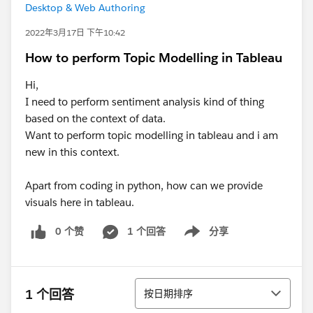
Desktop & Web Authoring
2022年3月17日 下午10:42
How to perform Topic Modelling in Tableau
Hi,
I need to perform sentiment analysis kind of thing
based on the context of data.
Want to perform topic modelling in tableau and i am
new in this context.
Apart from coding in python, how can we provide
visuals here in tableau.
0 个赞
1 个回答
分享
Show menu
排序
1 个回答
按日期排序