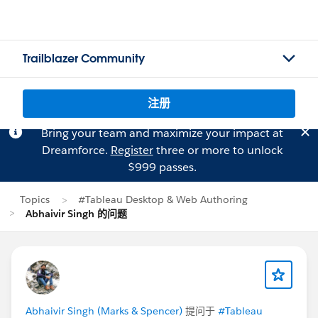
Trailblazer Community
注册
Bring your team and maximize your impact at
Dreamforce.
Register
three or more to unlock
$999 passes.
Topics
#Tableau Desktop & Web Authoring
Abhaivir Singh 的问题
Abhaivir Singh (Marks & Spencer)
提问于
#Tableau