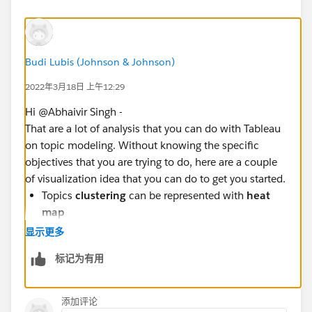
Budi Lubis (Johnson & Johnson)
2022年3月18日 上午12:29
Hi @Abhaivir Singh​ -
That are a lot of analysis that you can do with Tableau
on topic modeling. Without knowing the specific
objectives that you are trying to do, here are a couple
of visualization idea that you can do to get you started.
Topics
clustering
can be represented with
heat
map
Topic
distribution
can be shown using
box
显示更多
whisker
标记为有用
For topic
proportions
you can represent it in a
Pareto
chart with the topic ranked from the
highest to lowes
添加评论