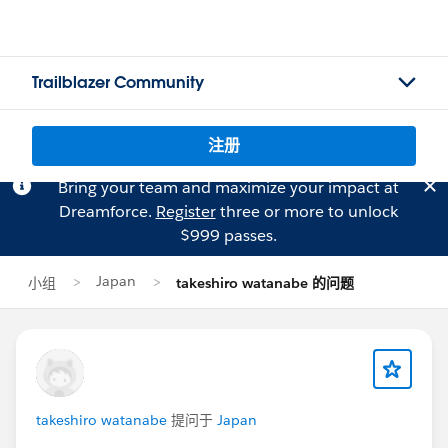
Trailblazer Community
注册
Bring your team and maximize your impact at
Dreamforce.
Register
three or more to unlock
$999 passes.
Japan
小组
takeshiro watanabe 的问题
takeshiro watanabe
提问于
Japan