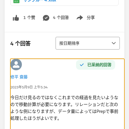
サンプルー４.xlsx
4 个回答
分享
1 个赞
Show menu
排序
4 个回答
按日期排序
已采纳的回答
修平 齋藤
2023年5月9日 上午5:34
今日だけ見るのではなくこれまでの経過を見たいような
ので移動計算が必要になります。リレーションだと次の
ような例になりますが、データ量によってはPrepで事前
処理したほうがよいです。