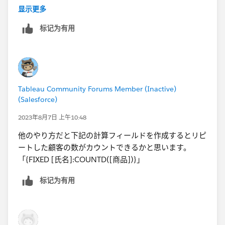
した人が何人いたか？
显示更多
という視点で1週間以内のリピート購入者数を計測した
标记为有用
いと考えています。
※データベースフィルターで範囲を1週間に設定してお
く
①購入者ごとの最少購入日
Tableau Community Forums Member (Inactive)
{ FIXED [購入者Id],[Shop Id]:MIN([購入日)}
(Salesforce)
②新規/リピート
IIF(①で作った計算式 = [購入日], "新規", "リピート")
2023年8月7日 上午10:48
↓
他のやり方だと下記の計算フィールドを作成するとリピ
本日の日付を起点に置き、②の式を個別のカウントで
ートした顧客の数がカウントできるかと思います。
計算
「{FIXED [氏名]:COUNTD([商品])}」
标记为有用