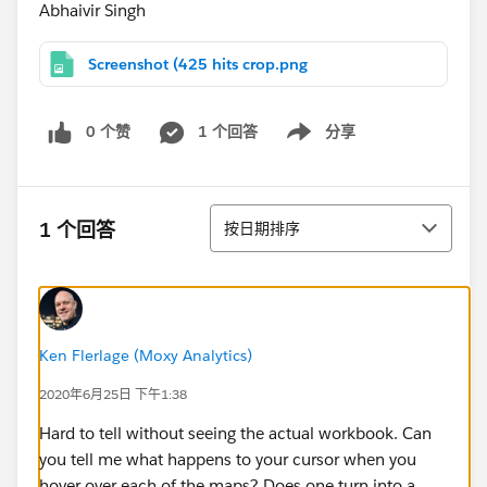
Abhaivir Singh
Screenshot (425 hits crop.png
0 个赞
1 个回答
分享
Show menu
排序
1 个回答
按日期排序
Ken Flerlage (Moxy Analytics)
2020年6月25日 下午1:38
Hard to tell without seeing the actual workbook. Can
you tell me what happens to your cursor when you
hover over each of the maps? Does one turn into a