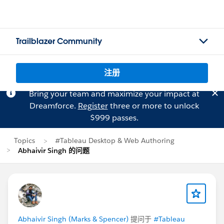
Trailblazer Community
注册
Bring your team and maximize your impact at
Dreamforce.
Register
three or more to unlock
$999 passes.
Topics
#Tableau Desktop & Web Authoring
Abhaivir Singh 的问题
Abhaivir Singh (Marks & Spencer)
提问于
#Tableau