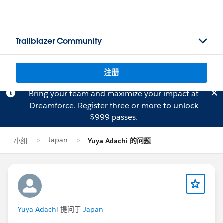
Trailblazer Community
注册
Bring your team and maximize your impact at
Dreamforce.
Register
three or more to unlock
$999 passes.
Japan
小组
Yuya Adachi 的问题
Yuya Adachi
提问于
Japan