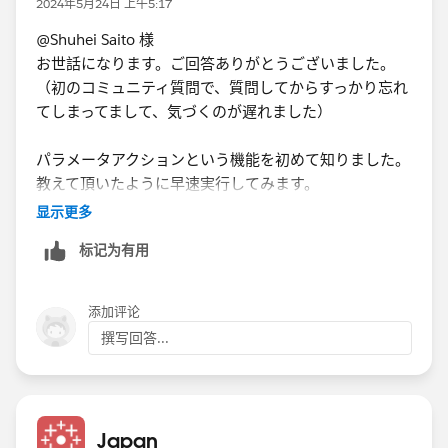
2024年5月24日 上午5:17
ダッシュボードのパラメータアクションを追加し、
@Shuhei Saito 様
お世話になります。ご回答ありがとうございました。
（初のコミュニティ質問で、質問してからすっかり忘れ
てしまってまして、気づくのが遅れました）
さきほど作成したパラメータに地域を割り当てるように
します。選択を解除したときは「全地域」に戻すように
パラメータアクションという機能を初めて知りました。
設定もしておきます。
教えて頂いたように早速実行してみます。
显示更多
标记为有用
これで選択した地域がパラメータに入るようになるの
で、このパラメータをダッシュボードタイトルに入れま
す。
添加评论
撰写回答...
あとは地域のフィルタアクションを追加すれば、選択し
た地域でフィルタリングしながら、かつ選択した地域の
Japan
名前がタイトルに出るようになります。