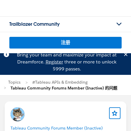
Trailblazer Community
注册
Bring your team and maximize your impact at
Dreamforce.
Register
three or more to unlock
$999 passes.
Topics
#Tableau APIs & Embedding
Tableau Community Forums Member (Inactive) 的问题
Tableau Community Forums Member (Inactive)