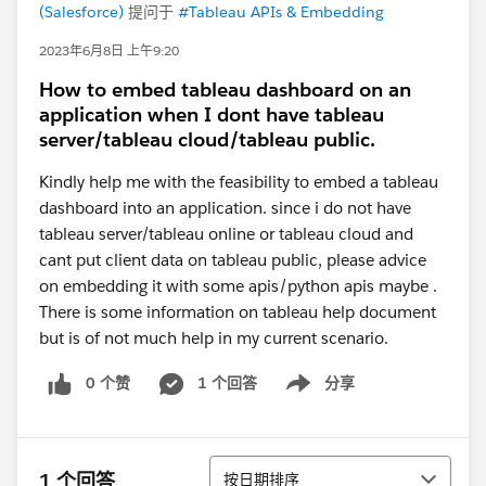
(Salesforce)
提问于
#Tableau APIs & Embedding
2023年6月8日 上午9:20
How to embed tableau dashboard on an
application when I dont have tableau
server/tableau cloud/tableau public.
Kindly help me with the feasibility to embed a tableau
dashboard into an application. since i do not have
tableau server/tableau online or tableau cloud and
cant put client data on tableau public, please advice
on embedding it with some apis/python apis maybe .
There is some information on tableau help document
but is of not much help in my current scenario.
0 个赞
1 个回答
分享
Show menu
排序
1 个回答
按日期排序