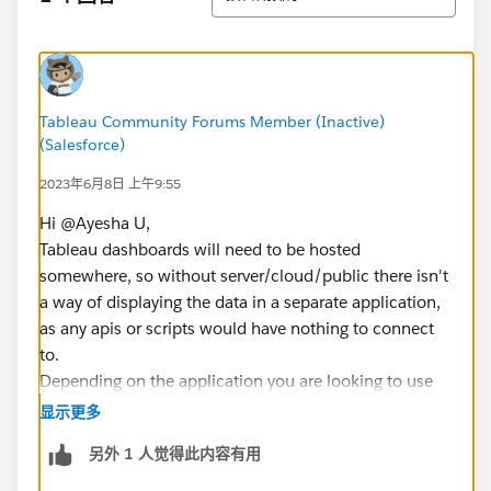
Tableau Community Forums Member (Inactive)
(Salesforce)
2023年6月8日 上午9:55
Hi @Ayesha U​,
Tableau dashboards will need to be hosted
somewhere, so without server/cloud/public there isn't
a way of displaying the data in a separate application,
as any apis or scripts would have nothing to connect
to.
Depending on the application you are looking to use
this in Embedded Analytics might be the best option.
显示更多
https://www.tableau.com/products/embedded-
另外 1 人觉得此内容有用
analytics