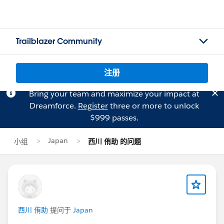
Trailblazer Community
注册
Bring your team and maximize your impact at
Dreamforce.
Register
three or more to unlock
$999 passes.
Japan
小组
西川 侑助 的问题
西川 侑助
提问于
Japan