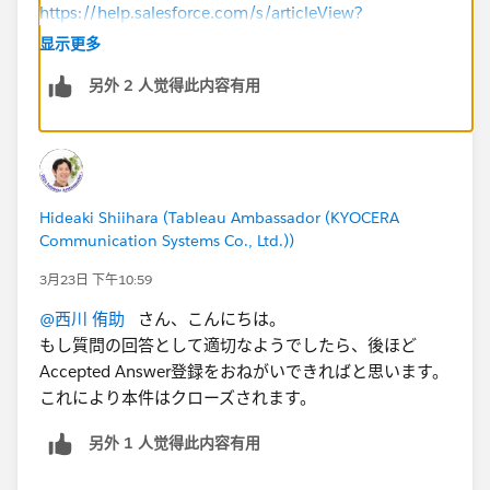
https://help.salesforce.com/s/articleView?
id=001458170&type=1
显示更多
另外 2 人觉得此内容有用
Hideaki Shiihara (Tableau Ambassador (KYOCERA
Communication Systems Co., Ltd.))
3月23日 下午10:59
@西川 侑助
さん、こんにちは。
もし質問の回答として適切なようでしたら、後ほど
Accepted Answer登録をおねがいできればと思います。
これにより本件はクローズされます。
另外 1 人觉得此内容有用