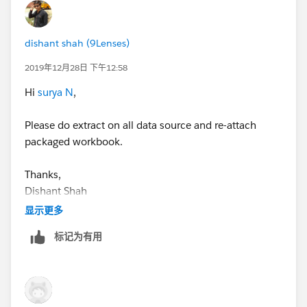
dishant shah (9Lenses)
2019年12月28日 下午12:58
Hi
surya N
,
Please do extract on all data source and re-attach
packaged workbook.
Thanks,
Dishant Shah
显示更多
标记为有用