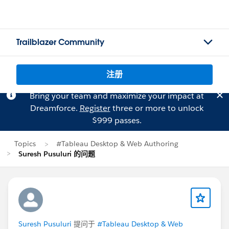
Trailblazer Community
注册
Bring your team and maximize your impact at
Dreamforce.
Register
three or more to unlock
$999 passes.
Topics
#Tableau Desktop & Web Authoring
Suresh Pusuluri 的问题
Suresh Pusuluri
提问于
#Tableau Desktop & Web