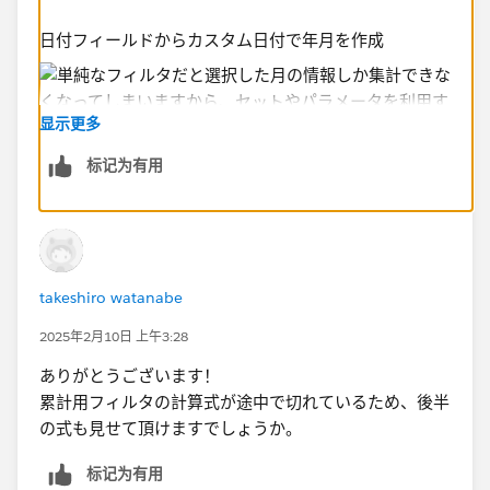
日付フィールドからカスタム日付で年月を作成
显示更多
标记为有用
そのフィールドからパラメータを作成​
takeshiro watanabe
2025年2月10日 上午3:28
ありがとうございます！
パラメータを使って単月用と累計用の2つのフィルタフ
累計用フィルタの計算式が途中で切れているため、後半
ィールドを作成し、各シートに設置
の式も見せて頂けますでしょうか。
标记为有用