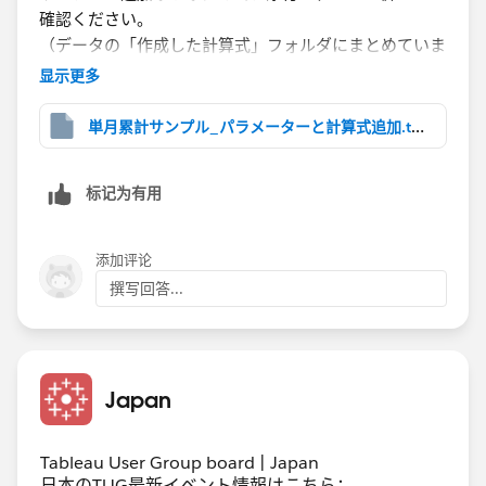
確認ください。
（データの「作成した計算式」フォルダにまとめていま
す。パラメーターは同じフォルダにまとめられなかった
显示更多
ので、パラメーター欄を参照ください。）
単月累計サンプル_パラメーターと計算式追加.twbx
１．日付のパラメーターを作成してシートに表示させる
２．パラメーターで指定された年と月を取得する計算式
标记为有用
を作る（4月始まりの会計年度を使われているのかなと
想像して1-3月に対する分岐処理を入れていますが、1
月始まりの会計年度の場合はこの分岐をなくす）
添加评论
３．オーダー日の年と月をカスタム日付の機能で整数値
撰写回答...
として取得
４．計算式で上記を組み合わせた真偽判定式を作る
５．４番で作った計算式をフィルターにセットする（こ
のフィルターを操作するのではなく、あくまで１番のパ
Japan
ラメーターでフィルターに該当する条件を動的に変化さ
せる、ということになります）
Tableau User Group board | Japan
日本のTUG最新イベント情報はこちら：