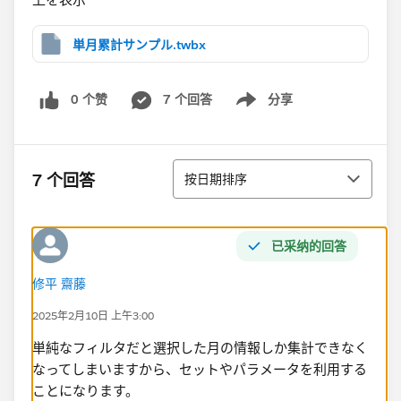
単月累計サンプル.twbx
0 个赞
7 个回答
分享
Show menu
排序
7 个回答
按日期排序
已采纳的回答
修平 齋藤
2025年2月10日 上午3:00
単純なフィルタだと選択した月の情報しか集計できなく
なってしまいますから、セットやパラメータを利用する
ことになります。​