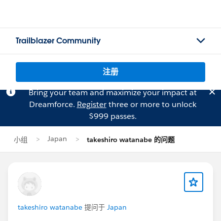
Trailblazer Community
注册
Bring your team and maximize your impact at
Dreamforce.
Register
three or more to unlock
$999 passes.
Japan
小组
takeshiro watanabe 的问题
takeshiro watanabe
提问于
Japan