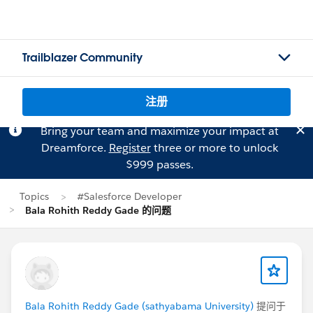
Trailblazer Community
注册
Bring your team and maximize your impact at
Dreamforce.
Register
three or more to unlock
$999 passes.
Topics
#Salesforce Developer
Bala Rohith Reddy Gade 的问题
Bala Rohith Reddy Gade (sathyabama University)
提问于