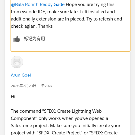
@Bala Rohith Reddy Gade
Hope you are trying this
from vscode IDE, make sure latest cli installed and
additionally extension are in placed. Try to refersh and
check agian. Thanks
标记为有用
Arun Goel
2025年7月29日 上午7:46
Hi,
The command "SFDX: Create Lightning Web
Component" only works when you’ve opened a
Salesforce project. Make sure you initially create your
project with "SFDX: Create Project" or "SFDX: Create