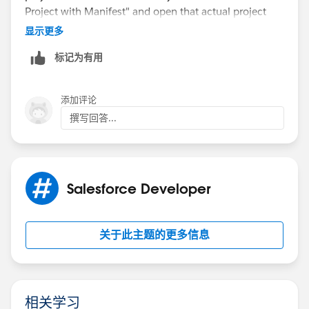
Project with Manifest" and open that actual project
folder in VS Code.
显示更多
Ensure that all extensions in Salesforce Extension Pack
标记为有用
are installed and enabled. Update both the Salesforce
CLI and VS Code Salesforce extensions to the latest
versions. Ensure that VS Code is opened in a trusted
添加评论
(non-restricted) mode.
撰写回答...
Salesforce Developer
关于此主题的更多信息
相关学习