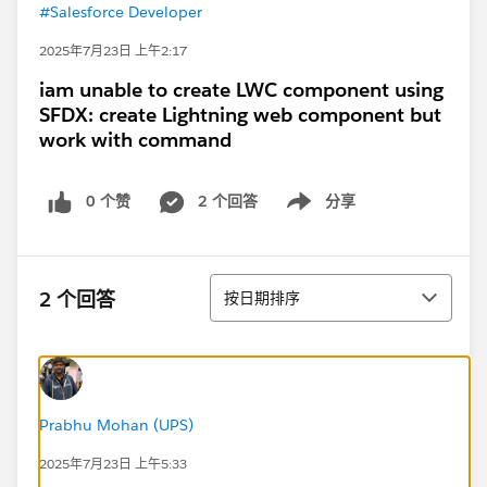
#Salesforce Developer
2025年7月23日 上午2:17
iam unable to create LWC component using
SFDX: create Lightning web component but
work with command
0 个赞
2 个回答
分享
Show menu
排序
2 个回答
按日期排序
Prabhu Mohan (UPS)
2025年7月23日 上午5:33