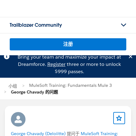
Trailblazer Community
注册
Bring your team and maximize your impact at
Dreamforce.
Register
three or more to unlock
$999 passes.
MuleSoft Training: Fundamentals Mule 3
小组
George Chavady 的问题
George Chavady (Deloiitte)
提问于
MuleSoft Training: