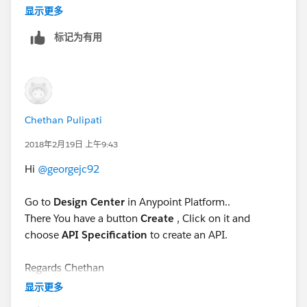
显示更多
标记为有用
Ryan Anthony Andal
MuleSoft Forum Moderator
Senior Integration Consultant
Chethan Pulipati
2018年2月19日 上午9:43
WhiteSky Labs
Hi
@georgejc92
https://www.whiteskylabs.com/
Go to
Design Center
in Anypoint Platform..
`Please report spam messages in the forum.`
There You have a button
Create
, Click on it and
choose
API Specification
to create an API.
Regards Chethan
显示更多