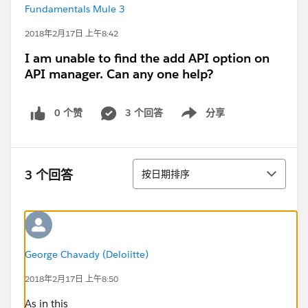
Fundamentals Mule 3
2018年2月17日 上午8:42
I am unable to find the add API option on
API manager. Can any one help?
0 个赞
3 个回答
分享
Show menu
排序
3 个回答
按日期排序
George Chavady (Deloiitte)
2018年2月17日 上午8:50
As in this