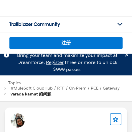
Trailblazer Community
注册
Bring your team and maximize your impact at
Dreamforce.
Register
three or more to unlock
$999 passes.
Topics
#MuleSoft CloudHub / RTF / On-Prem / PCE / Gateway
varada kamat 的问题