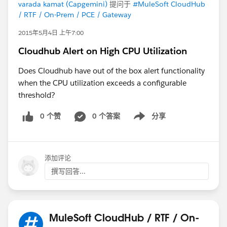
varada kamat (Capgemini)
提问于
#MuleSoft CloudHub
/ RTF / On-Prem / PCE / Gateway
2015年5月4日 上午7:00
Cloudhub Alert on High CPU Utilization
Does Cloudhub have out of the box alert functionality
when the CPU utilization exceeds a configurable
threshold?
0 个赞
0 个答案
分享
Show menu
添加评论
撰写回答...
MuleSoft CloudHub / RTF / On-