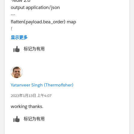
%dw 2.0
output application/json
---
flatten(payload.bea_order) map
{
"id": $.Id,
显示更多
"flag": "false"
标记为有用
}
Yatanveer Singh (Thermofisher)
2023年1月13日 上午4:07
working thanks.
标记为有用