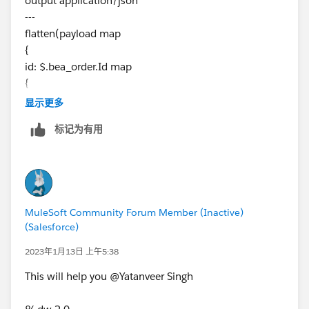
output application/json
output application/json
---
---
flatten(payload map
payload.bea_order filter ($.Id != null) map 
{
    id : $.Id,
id: $.bea_order.Id map
    flag : 'false'
{
}
id: $,
显示更多
flag: 'false'
Can you pl advice how to get the expected output.
标记为有用
}
}.id filter ((item, index) -> item != null))
Thanks
Yatan
MuleSoft Community Forum Member (Inactive)
(Salesforce)
2023年1月13日 上午5:38
This will help you @Yatanveer Singh​