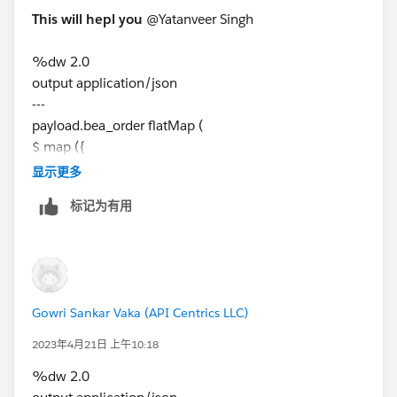
   {
This will hepl you
@Yatanveer Singh​ ​
      "id":"a3Iq0000000OhnREAS",
      "flag":"false"
%dw 2.0
   },
output application/json
   {
---
      "id":"a3Iq0000000OhnWEAS",
payload.bea_order flatMap (
      "flag":"false"
$ map ({
   },
id : $.Id,
显示更多
   {
flag: false
标记为有用
      "id":"a3I1T000003E6SOUA0",
})
      "flag":"false"
)
   }
]
Gowri Sankar Vaka (API Centrics LLC)
Mapping I tried:
2023年4月21日 上午10:18
%dw 2.0
%dw 2.0