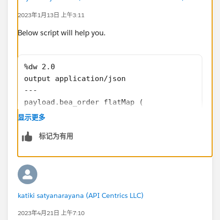
            "Id":"a3I1T000003E6SOUA0"
2023年1月13日 上午3:11
         }
      ]
Below script will help you.
   },
   {
      "bea_order":[
%dw 2.0
      ]
output application/json
   }
---
]
payload.bea_order flatMap (
    $ map ({
显示更多
        id : $.Id,
Expected Output:
标记为有用
        flag: false
(The value of flag is hardcoded)
    })
)
[
   {
      "id":"a3I1T000003E6SQUA0",
katiki satyanarayana (API Centrics LLC)
      "flag":"false"
2023年4月21日 上午7:10
   },