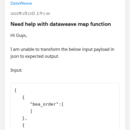
DataWeave
2023年1月13日 上午1:30
Need help with dataweave map function
Hi Guys,
I am unable to transform the below input payload in
json to expected output.
Input:
[
   {
      "bea_order":[
      ]
   },
   {