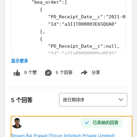
      "bea_order":[
         {
            "PO_Receipt_Date__c":"2021-08-13
            "Id":"a3I1T000003E6SQUA0"
         },
         {
            "PO_Receipt_Date__c":null,
            "Id":"a3Iq0000000OhnREAS"
显示更多
         },
         {
0 个赞
5 个回答
分享
            "PO_Receipt_Date__c":null,
Show menu
            "Id":"a3Iq0000000OhnWEAS"
         }
排序
      ]
5 个回答
按日期排序
   },
   {
      "bea_order":[
已采纳的回答
         {
            "PO_Receipt_Date__c":"2022-05-06
Shyam Raj Prasad (Tricon Infotech Private Limited)