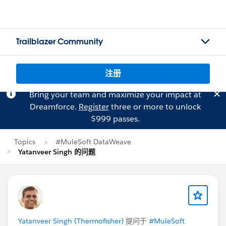
Trailblazer Community
注册
Bring your team and maximize your impact at
Dreamforce.
Register
three or more to unlock
$999 passes.
Topics
#MuleSoft DataWeave
Yatanveer Singh 的问题
Yatanveer Singh (Thermofisher)
提问于
#MuleSoft