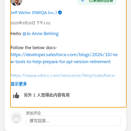
已采纳的回答
Jeff Weller (PARQA Inc.)
2025年5月20日 下午1:02
Hello
@Jo Anne Behling
Follow the below docs-
https://developer.salesforce.com/blogs/2024/10/ne
w-tools-to-help-prepare-for-api-version-retirement
https://www.sdocs.com/resources/blog/salesforce-
api-retirement-sdocs-upgrade-guide
显示更多
另外 1 人觉得此内容有用
https://developer.salesforce.com/blogs/2022/03/pre
pare-for-legacy-api-retirement-in-summer-22
添加评论
https://docs.natterbox.com/docs/salesforce-platform-
撰写回答...
api-versions-210-through-300-retirement