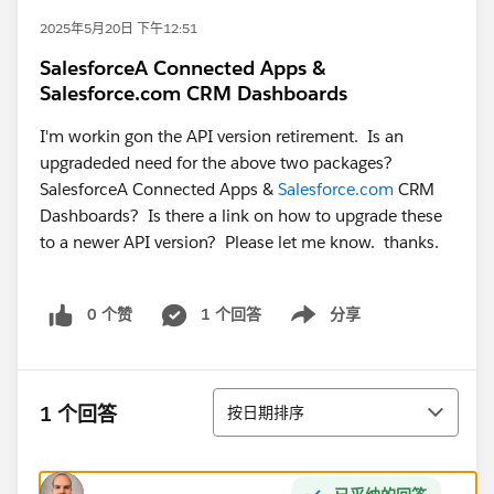
2025年5月20日 下午12:51
SalesforceA Connected Apps &
Salesforce.com CRM Dashboards
I'm workin gon the API version retirement. Is an
upgradeded need for the above two packages?
SalesforceA Connected Apps &
Salesforce.com
CRM
Dashboards? Is there a link on how to upgrade these
to a newer API version? Please let me know. thanks.
0 个赞
1 个回答
分享
Show menu
排序
1 个回答
按日期排序