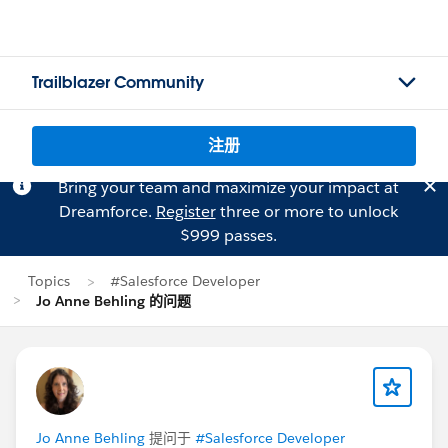
Trailblazer Community
注册
Bring your team and maximize your impact at
Dreamforce.
Register
three or more to unlock
$999 passes.
Topics
#Salesforce Developer
Jo Anne Behling 的问题
Jo Anne Behling
提问于
#Salesforce Developer