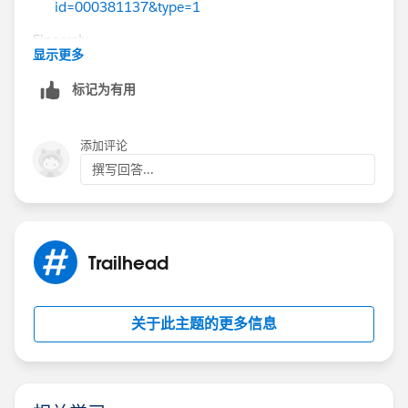
id=000381137&type=1
Sincerely,
显示更多
Mykhailo Vdovychenko
Bringing Cloud Excellence with
IBVCLOUD OÜ
标记为有用
添加评论
撰写回答...
Trailhead
关于此主题的更多信息