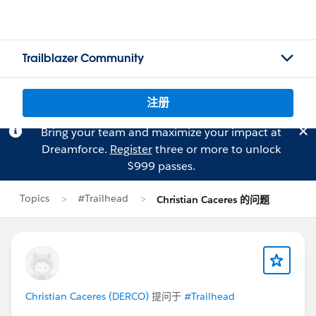
Trailblazer Community
注册
Bring your team and maximize your impact at
Dreamforce.
Register
three or more to unlock
$999 passes.
Topics
#Trailhead
Christian Caceres 的问题
Christian Caceres (DERCO)
提问于
#Trailhead