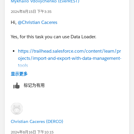
Mykhailo Vdovychenko (EverREST)
2024年8月15日 下午3:35
Hi,
@Christian Caceres
Yes, for this task you can use Data Loader.
https://trailhead.salesforce.com/content/learn/pr
ojects/import-and-export-with-data-management-
tools
显示更多
Sincerely,
标记为有用
Mykhailo Vdovychenko
Bringing Cloud Excellence with
IBVCLOUD OÜ
Christian Caceres (DERCO)
2024年8月16日 下午10:15