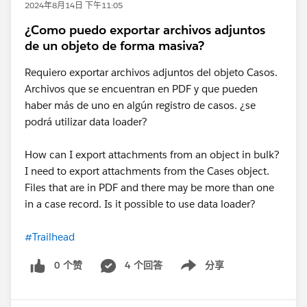
2024年8月14日 下午11:05
¿Como puedo exportar archivos adjuntos
de un objeto de forma masiva?
Requiero exportar archivos adjuntos del objeto Casos.
Archivos que se encuentran en PDF y que pueden
haber más de uno en algún registro de casos. ¿se
podrá utilizar data loader?
How can I export attachments from an object in bulk?
I need to export attachments from the Cases object.
Files that are in PDF and there may be more than one
in a case record. Is it possible to use data loader?
#Trailhead
0 个赞
4 个回答
分享
Show menu