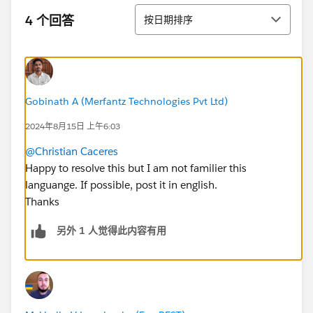
排序
4 个回答
按日期排序
Gobinath A (Merfantz Technologies Pvt Ltd)
2024年8月15日 上午6:03
@Christian Caceres
Happy to resolve this but I am not familier this
languange. If possible, post it in english.
Thanks
另外 1 人觉得此内容有用