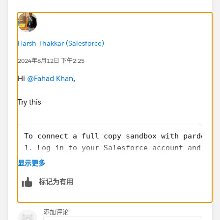
Harsh Thakkar (Salesforce)
2024年8月12日 下午2:25
Hi
@Fahad Khan
,
Try this
To connect a full copy sandbox with pardot G
1. Log in to your Salesforce account and nav
2. In the Quick Find search bar, type in "Sa
显示更多
3. Click on the "Create" button to create a 
标记为有用
4. Select the Full Copy option for the sandb
5. Fill in the necessary details for the san
6. Once the sandbox is created, go back to t
添加评论
7. Select the sandbox you created from the l