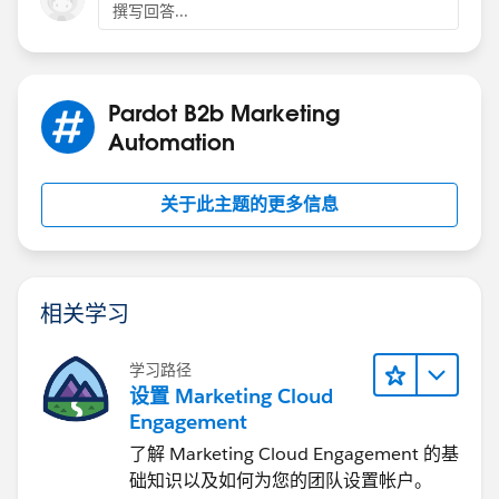
撰写回答...
8. Follow the on-screen instructions to conn
9. Once the connection is established, you c
Please note that you may need to have the ne
Pardot B2b Marketing
Automation
关于此主题的更多信息
相关学习
学习路径
设置 Marketing Cloud
Engagement
了解 Marketing Cloud Engagement 的基
础知识以及如何为您的团队设置帐户。