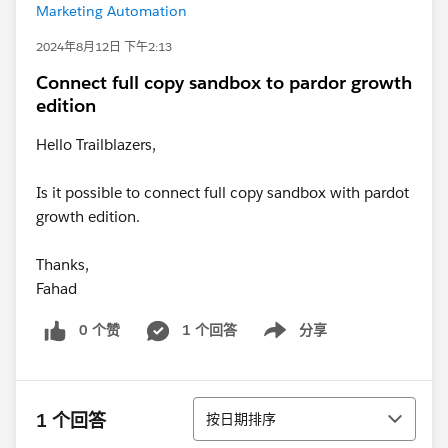
Marketing Automation
2024年8月12日 下午2:13
Connect full copy sandbox to pardor growth
edition
Hello Trailblazers,
Is it possible to connect full copy sandbox with pardot
growth edition.
Thanks,
Fahad
0 个赞
1 个回答
分享
Show menu
排序
1 个回答
按日期排序