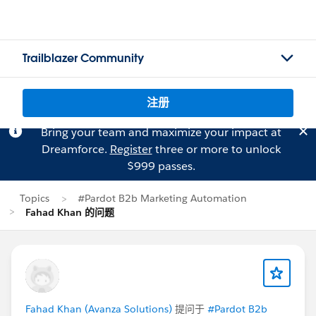
Trailblazer Community
注册
Bring your team and maximize your impact at
Dreamforce.
Register
three or more to unlock
$999 passes.
Topics
#Pardot B2b Marketing Automation
Fahad Khan 的问题
Fahad Khan (Avanza Solutions)
提问于
#Pardot B2b