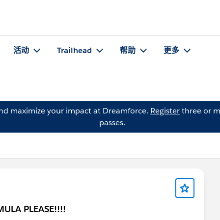
活动
Trailhead
帮助
更多
and maximize your impact at Dreamforce.
Register
three or m
passes.
ULA PLEASE!!!!