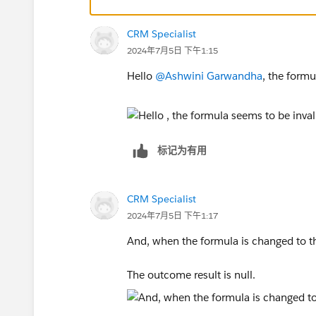
CRM Specialist
2024年7月5日 下午1:15
Hello
@Ashwini Garwandha
, the formu
标记为有用
CRM Specialist
2024年7月5日 下午1:17
And, when the formula is changed to thi
The outcome result is null.