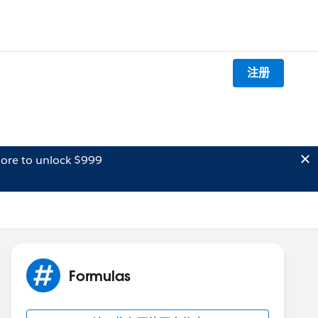
注册
ore to unlock $999
Formulas