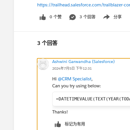
https://trailhead.salesforce.com/trailblaze
0 个赞
3 个回答
分享
Show menu
3 个回答
Ashwini Garwandha (Salesforce)
2024年7月5日 下午12:31
Hi
@CRM Specialist
,
Can you try using below:
=DATETIMEVALUE(TEXT(YEAR(TOD
Thanks!
标记为有用