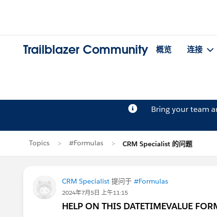
Trailblazer Community
概览
连接
Bring your team 
Topics
#Formulas
CRM Specialist 的问题
CRM Specialist
提问于
#Formulas
2024年7月5日 上午11:15
HELP ON THIS DATETIMEVALUE FORM