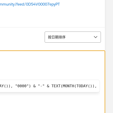
r-community/feed/0D54V00007epyPT
排序
按日期排序
AY()), "0000") & "-" & TEXT(MONTH(TODAY()), "00") 