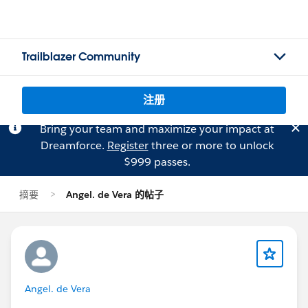
Trailblazer Community
注册
Bring your team and maximize your impact at
Dreamforce.
Register
three or more to unlock
$999 passes.
摘要
Angel. de Vera 的帖子
Angel. de Vera