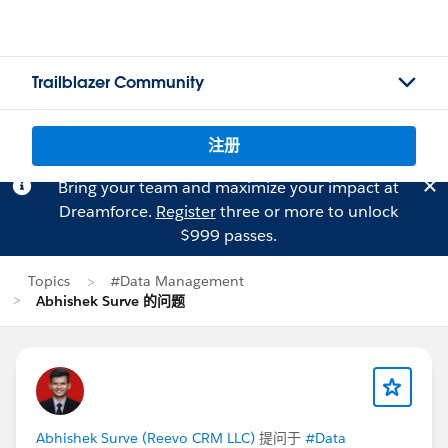
Trailblazer Community
注册
Bring your team and maximize your impact at
Dreamforce.
Register
three or more to unlock
$999 passes.
Topics
#Data Management
Abhishek Surve 的问题
Abhishek Surve (Reevo CRM LLC)
提问于
#Data