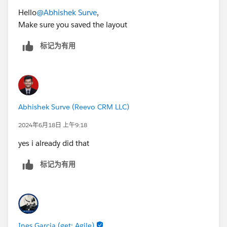
Hello
@Abhishek Surve
,
Make sure you saved the layout
标记为有用
Abhishek Surve (Reevo CRM LLC)
2024年6月18日 上午9:18
yes i already did that
标记为有用
Ines Garcia (get: Agile)