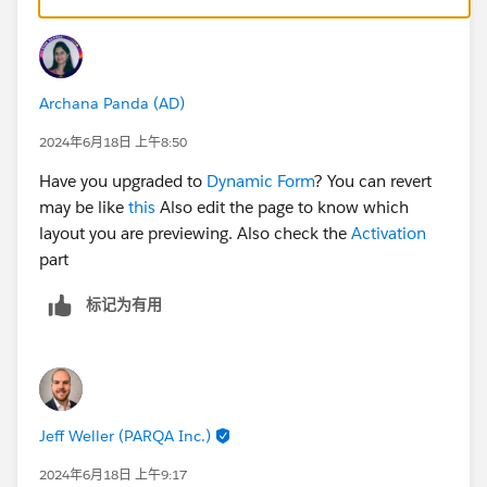
Archana Panda (AD)
2024年6月18日 上午8:50
Have you upgraded to
Dynamic Form
? You can revert
may be like
this
Also edit the page to know which
layout you are previewing. Also check the
Activation
part
标记为有用
Jeff Weller (PARQA Inc.)
2024年6月18日 上午9:17