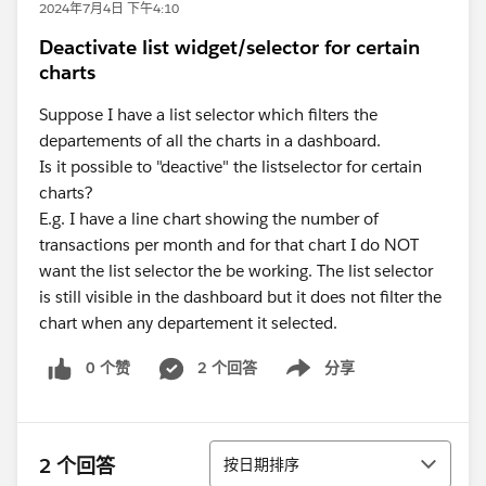
2024年7月4日 下午4:10
Deactivate list widget/selector for certain
charts
Suppose I have a list selector which filters the
departements of all the charts in a dashboard.
Is it possible to "deactive" the listselector for certain
charts?
E.g. I have a line chart showing the number of
transactions per month and for that chart I do NOT
want the list selector the be working. The list selector
is still visible in the dashboard but it does not filter the
chart when any departement it selected.
0 个赞
2 个回答
分享
Show menu
排序
2 个回答
按日期排序