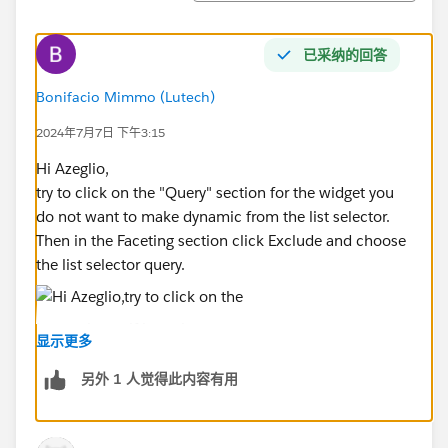
已采纳的回答
Bonifacio Mimmo (Lutech)
2024年7月7日 下午3:15
Hi Azeglio,
try to click on the "Query" section for the widget you
do not want to make dynamic from the list selector.
Then in the Faceting section click Exclude and choose
the list selector query.
Let me know if it works.
显示更多
Have a good day!
另外 1 人觉得此内容有用