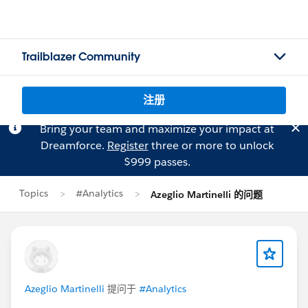
Trailblazer Community
注册
Bring your team and maximize your impact at
Dreamforce.
Register
three or more to unlock
$999 passes.
Topics
#Analytics
Azeglio Martinelli 的问题
Azeglio Martinelli
提问于
#Analytics