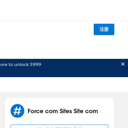
注册
ore to unlock $999
Force com Sites Site com