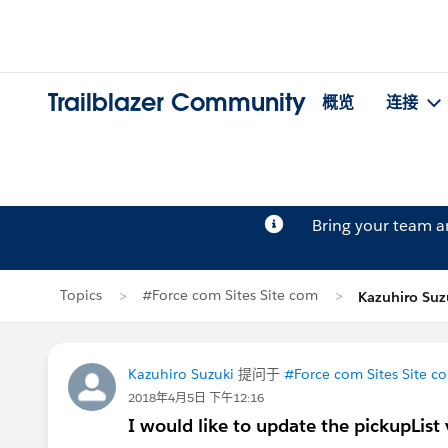
Trailblazer Community
概览
连接
Bring your team 
Topics
#Force com Sites Site com
Kazuhiro Su
Kazuhiro Suzuki
提问于
#Force com Sites Site c
2018年4月5日 下午12:16
I would like to update the pickupList 