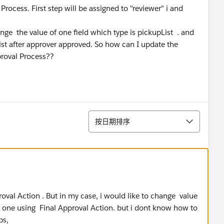
Process. First step will be assigned to "reviewer" i and
ange the value of one field which type is pickupList . and
ist after approver approved. So how can I update the
proval Process??
排序
按日期排序
oval Action . But in my case, i would like to change value
st one using Final Approval Action. but i dont know how to
ps,