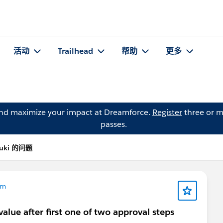
活动
Trailhead
帮助
更多
and maximize your impact at Dreamforce.
Register
three or m
passes.
zuki 的问题
om
value after first one of two approval steps