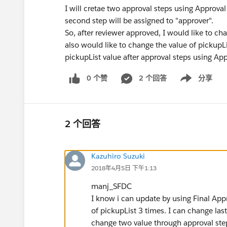
I will cretae two approval steps using Approval 
second step will be assigned to "approver".
So, after reviewer approved, I would like to ch
also would like to change the value of pickupL
pickupList value after approval steps using Ap
0 个赞
2 个回答
分享
Show menu
2 个回答
Kazuhiro Suzuki
2018年4月5日 下午1:13
manj_SFDC
I know i can update by using Final Appr
of pickupList 3 times. I can change la
change two value through approval ste