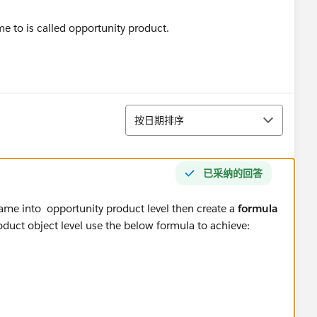
me to is called opportunity product.
排序
按日期排序
已采纳的回答
ame into opportunity product level then create a
formula
duct object level use the below formula to achieve: