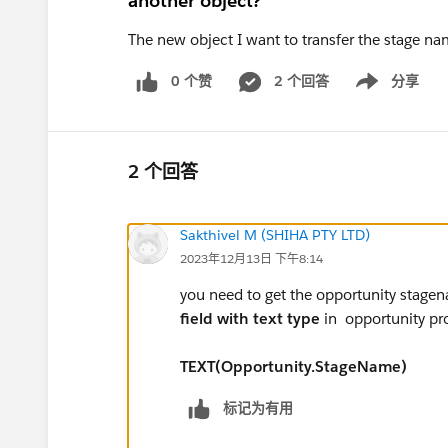
another object?
The new object I want to transfer the stage na
0 个赞
2 个回答
分享
Show menu
2 个回答
Sakthivel M (SHIHA PTY LTD)
2023年12月13日 下午8:14
you need to get the opportunity stagen
field with text type
in opportunity pro
TEXT(Opportunity.StageName)
标记为有用