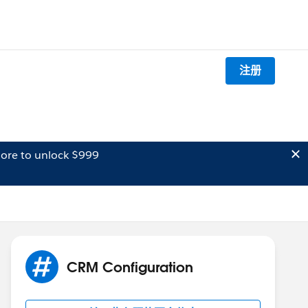
注册
ore to unlock $999
CRM Configuration