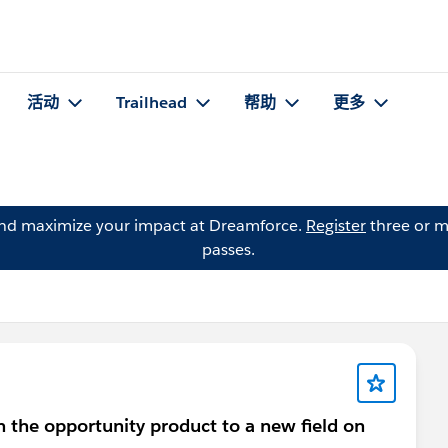
活动
Trailhead
帮助
更多
and maximize your impact at Dreamforce.
Register
three or m
passes.
m the opportunity product to a new field on