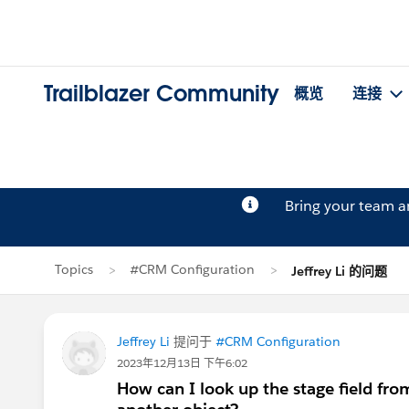
Trailblazer Community
概览
连接
Bring your team 
Topics
#CRM Configuration
Jeffrey Li 的问题
Jeffrey Li
提问于
#CRM Configuration
2023年12月13日 下午6:02
How can I look up the stage field fro