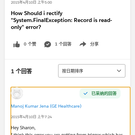
2015年4月10日 上午5:00
How Should i rectify
"System.FinalException: Record is read-
only" error?
0 个赞
1 个回答
分享
Show menu
排序
1 个回答
按日期排序
已采纳的回答
Manoj Kumar Jena (GE Healthcare)
2015年4月10日 上午7:24
Hey Sharon,
I think this error you are getting from trigger which has