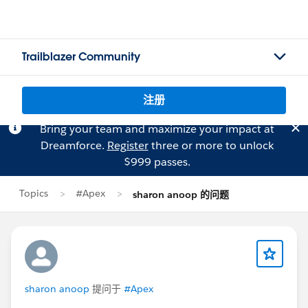
Trailblazer Community
注册
Bring your team and maximize your impact at
Dreamforce.
Register
three or more to unlock
$999 passes.
Topics
#Apex
sharon anoop 的问题
sharon anoop
提问于
#Apex