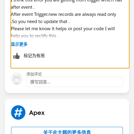
after event .
After event Trigger.new records are always read only
.So you need to update that .
Please let me know it helps or post your code I will
help you to rectify this .
显示更多
标记为有用
添加评论
撰写回答...
Apex
关于此主题的更多信息