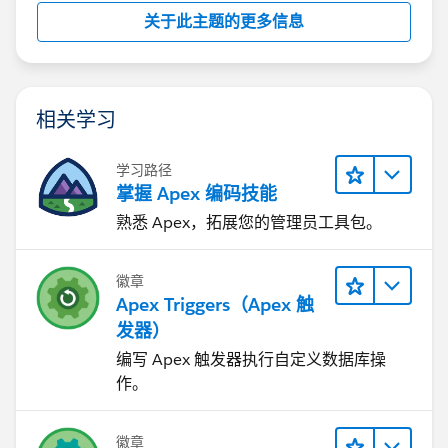
关于此主题的更多信息
<apex:page controller="CampaginList">
<apex:form >
<apex:pageBlock >
<apex:pageBlockTable value="{!listcamp}" var
相关学习
<apex:column headerValue="Name">
<apex:outputfield value="{!c.name}"/>
</apex:column>
学习路径
掌握 Apex 编码技能
<apex:column headerValue="StartDate">
<apex:outputfield value="{!c.StartDate}"/>
熟悉 Apex，拓展您的管理员工具包。
</apex:column>
<apex:column headerValue="EndDate">
徽章
<apex:outputfield value="{!c.EndDate}"/>
Apex Triggers（Apex 触
</apex:column>
发器）
</apex:pageBlockTable>
编写 Apex 触发器执行自定义数据库操
</apex:pageBlock>
作。
</apex:form>
</apex:page>
徽章