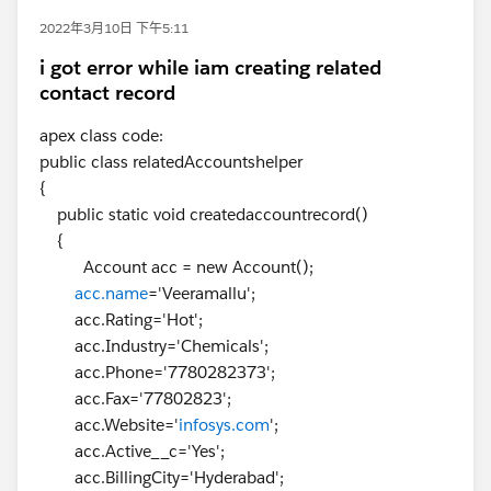
2022年3月10日 下午5:11
i got error while iam creating related
contact record
apex class code:
public class relatedAccountshelper
{
public static void createdaccountrecord()
{
Account acc = new Account();
acc.name
='Veeramallu';
acc.Rating='Hot';
acc.Industry='Chemicals';
acc.Phone='7780282373';
acc.Fax='77802823';
acc.Website='
infosys.com
';
acc.Active__c='Yes';
acc.BillingCity='Hyderabad';