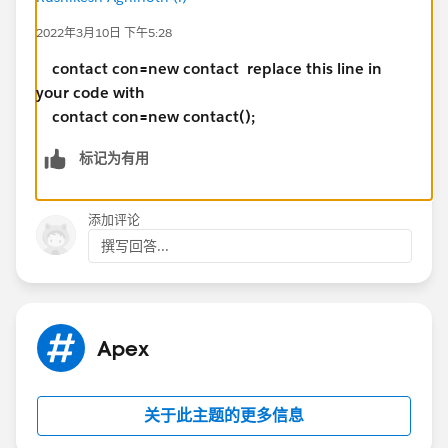
system.debug('contact record is created with
2022年3月10日 下午5:28
id..:'+
con.id
);
contact con=new contact
replace this line in
your code with
}
contact con=new contact();
标记为有用
}
}
it shows error like
添加评论
Unexpected token 'con.Firstname'.
撰写回答...
Apex
关于此主题的更多信息