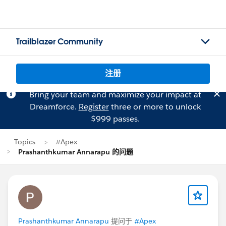
Trailblazer Community
注册
Bring your team and maximize your impact at
Dreamforce.
Register
three or more to unlock
$999 passes.
Topics
#Apex
Prashanthkumar Annarapu 的问题
Prashanthkumar Annarapu
提问于
#Apex