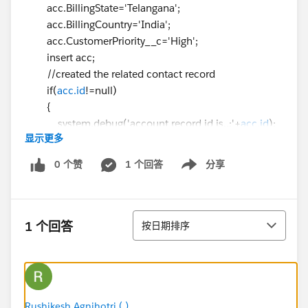
acc.BillingState='Telangana';
acc.BillingCountry='India';
acc.CustomerPriority__c='High';
insert acc;
//created the related contact record
if(
acc.id
!=null)
{
system.debug('account record id is..:'+
acc.id
);
显示更多
contact con=new contact
con.Firstname='Sample';
0 个赞
1 个回答
分享
Show menu
con.LastName='Contactrecord';
con.Title='Salesmanager';
con.Phone='9900667788';
排序
con.MailingCity='Hyderabad';
1 个回答
按日期排序
con.MailingStreet='Telangana';
con.MailingCountry='India';
con.AccountId=
acc.id
;
insert con;
if(
con.id
!=null)
Rushikesh Agnihotri (.)