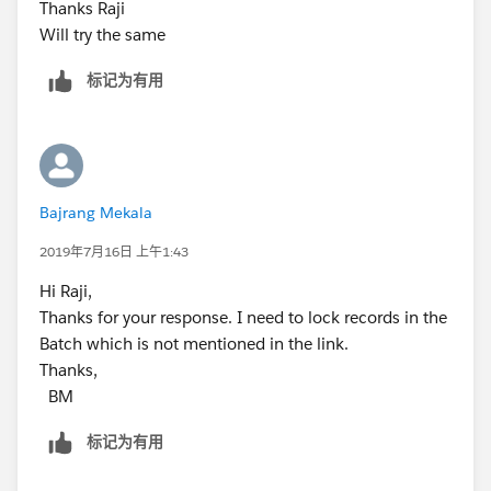
Thanks Raji
Will try the same
标记为有用
Bajrang Mekala
2019年7月16日 上午1:43
Hi Raji,
Thanks for your response. I need to lock records in the
Batch which is not mentioned in the link.
Thanks,
BM
标记为有用