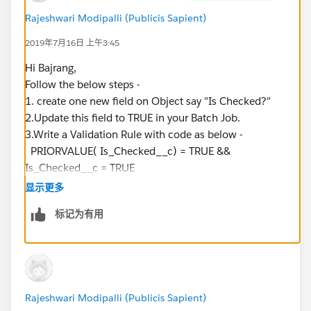
Rajeshwari Modipalli (Publicis Sapient)
2019年7月16日 上午3:45
Hi Bajrang,
Follow the below steps -
1. create one new field on Object say "Is Checked?"
2.Update this field to TRUE in your Batch Job.
3.Write a Validation Rule with code as below -
PRIORVALUE( Is_Checked__c) = TRUE &&
Is_Checked__c = TRUE
If someone tries to edit this record when Is checked =
显示更多
true, it will throw an error.
标记为有用
Raji M
Rajeshwari Modipalli (Publicis Sapient)