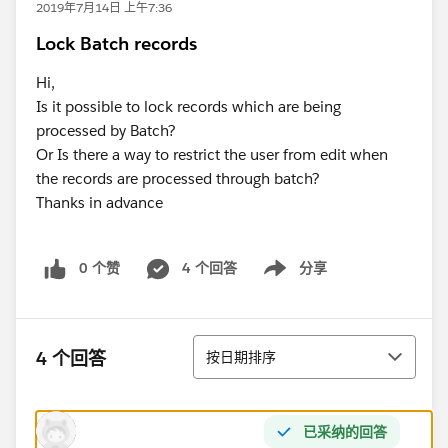
2019年7月14日 上午7:36
Lock Batch records
Hi,
Is it possible to lock records which are being
processed by Batch?
Or Is there a way to restrict the user from edit when
the records are processed through batch?
Thanks in advance
0 个赞
4 个回答
分享
Show menu
排序
4 个回答
按日期排序
已采纳的回答