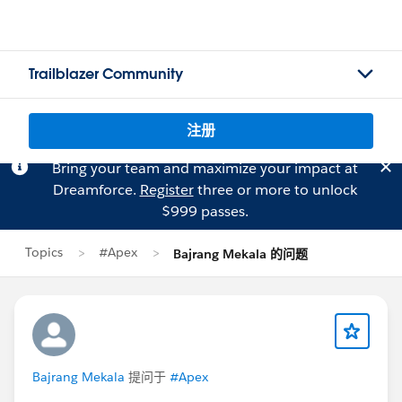
Trailblazer Community
注册
Bring your team and maximize your impact at
Dreamforce.
Register
three or more to unlock
$999 passes.
Topics
#Apex
Bajrang Mekala 的问题
Bajrang Mekala
提问于
#Apex