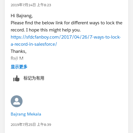
2019年7月14日 上午8:23
Hi Bajrang,
Please find the below link for different ways to lock the
record. I hope this might help you.
https://sfdcfanboy.com/2017/04/26/7-ways-to-lock-
a-record-in-salesforce/
Thanks,
Raji M
显示更多
标记为有用
Bajrang Mekala
2019年7月25日 上午8:39