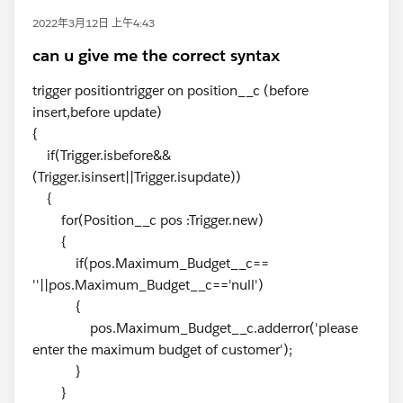
2022年3月12日 上午4:43
can u give me the correct syntax
trigger positiontrigger on position__c (before
insert,before update)
{
if(Trigger.isbefore&&
(Trigger.isinsert||Trigger.isupdate))
{
for(Position__c pos :Trigger.new)
{
if(pos.Maximum_Budget__c==
''||pos.Maximum_Budget__c=='null')
{
pos.Maximum_Budget__c.adderror('please
enter the maximum budget of customer');
}
}