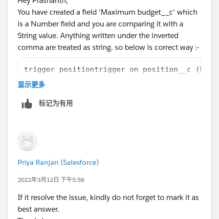
Hey Prashanth,
Thank You!
You have created a field 'Maximum budget__c' which
is a Number field and you are comparing it with a
String value. Anything written under the inverted
comma are treated as string. so below is correct way :-
trigger positiontrigger on position__c (befo
{
显示更多
    if(Trigger.isbefore&&(Trigger.isinsert||
标记为有用
    {
        for(Position__c pos :Trigger.new)
        {
            if(pos.Maximum_Budget__c==null)
            {
Priya Ranjan (Salesforce)
                pos.Maximum_Budget__c.adderr
            }
2022年3月12日 下午5:58
        }
If it resolve the issue, kindly do not forget to mark it as
    }
best answer.
}