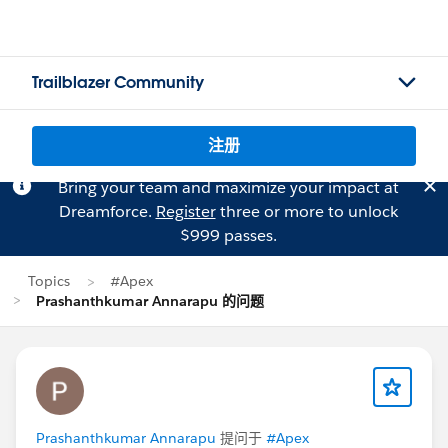
Trailblazer Community
注册
Bring your team and maximize your impact at
Dreamforce.
Register
three or more to unlock
$999 passes.
Topics
#Apex
Prashanthkumar Annarapu 的问题
Prashanthkumar Annarapu
提问于
#Apex