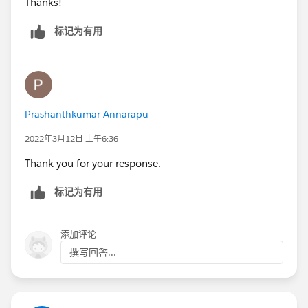
Thanks!
Please mark it as best answer so that it can help others
标记为有用
as well.
Thanks!
Prashanthkumar Annarapu
2022年3月12日 上午6:36
Thank you for your response.
标记为有用
添加评论
撰写回答...