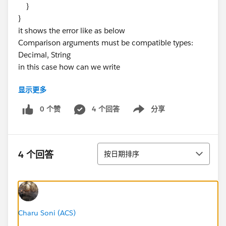
}
}
it shows the error like as below
Comparison arguments must be compatible types:
Decimal, String
in this case how can we write
显示更多
0 个赞
4 个回答
分享
Show menu
排序
4 个回答
按日期排序
Charu Soni (ACS)