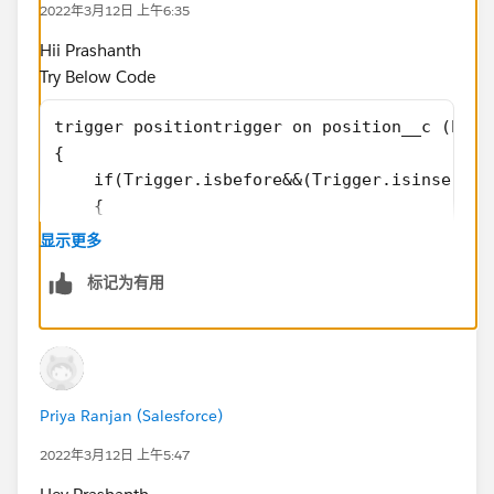
2022年3月12日 上午6:35
Hii Prashanth
Try Below Code
trigger positiontrigger on position__c (befo
{
    if(Trigger.isbefore&&(Trigger.isinsert||
    {
        for(Position__c pos :Trigger.new)
显示更多
        {
标记为有用
            if(pos.Maximum_Budget__c==null)
            {
                pos.Maximum_Budget__c.adderr
            }
        }
Priya Ranjan (Salesforce)
    }
}
2022年3月12日 上午5:47
Please Mark It As Best Answer If It Helps