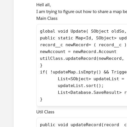
Hell all,
I am trying to figure out how to share a map b
Main Class
global void Update( SObject oldSo,
public static Map<Id, SObject> upd
record__c newRecord= ( record__c )
newAccount = newRecord.Account
utilClass.updateRecord(newRecord, 
}
if( !updateMap.isEmpty() && Trigge
       List<SObject> updateList = 
       updateList.sort();
       List<Database.SaveResult> r
}
Util Class
public void updateRecord(record__c