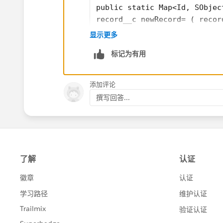
public static Map<Id, SObjec
record__c newRecord= ( recor
newAccount = newRecord.Accou
显示更多
updateMap = utilClass.update
标记为有用
}
if( !updateMap.isEmpty() && 
       List<SObject> updateL
添加评论
       updateList.sort();
撰写回答...
       List<Database.SaveRes
}
=======================
Utility class
public Map<Id,Account> updat
Map<Id,Account> updateMap = 
if(newAccount != null && new
newAccount.isAcount =  true;
updateMap.put(newAccount.Id,
}         
return updateMap;     