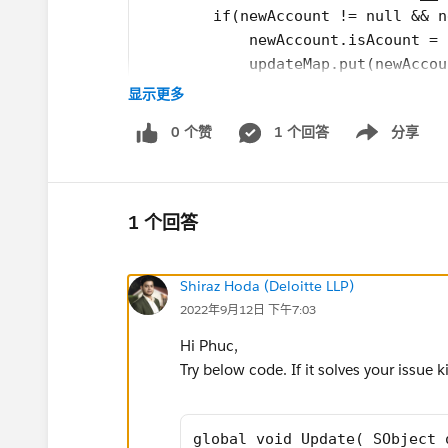
        if(newAccount != null && n
            newAccount.isAcount = 
            updateMap.put(newAccou
        }
显示更多
        return updateMap;
0 个赞
1 个回答
分享
    }
Show menu
What is the best option for passing the update
is appreciated.
1 个回答
Cheers,
P
Shiraz Hoda (Deloitte LLP)
2022年9月12日 下午7:03
Hi Phuc,
Try below code. If it solves your issue 
global void Update( SObject 