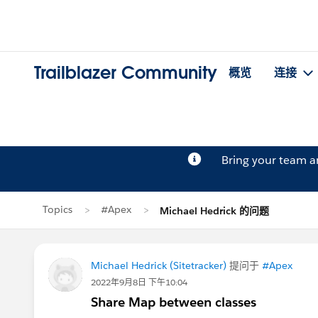
Trailblazer Community
概览
连接
Bring your team 
Topics
#Apex
Michael Hedrick 的问题
Michael Hedrick (Sitetracker)
提问于
#Apex
2022年9月8日 下午10:04
Share Map between classes