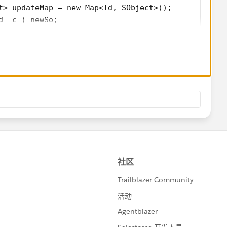
t> updateMap = new Map<Id, SObject>();
d__c ) newSo;
nt
Record(newRecord, newAccount)
Trigger.isUpdate && Trigger.isAfter ){
ist = updateMap.values();
ult> results = Database.update( updateList, false)
eRecord(record__c  newRecord, Account newAccount){
new Map<Id,Account>();         
Record != null){             
             
 newAccount);         