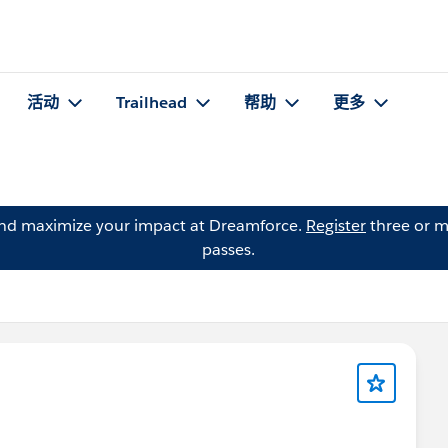
活动
Trailhead
帮助
更多
and maximize your impact at Dreamforce.
Register
three or m
passes.