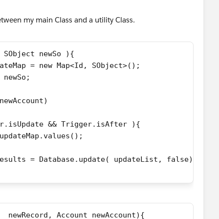
etween my main Class and a utility Class.
 SObject newSo ){ 
ateMap = new Map<Id, SObject>();
 newSo;
newAccount)
r.isUpdate && Trigger.isAfter ){
updateMap.values();
esults = Database.update( updateList, false);
  newRecord, Account newAccount){