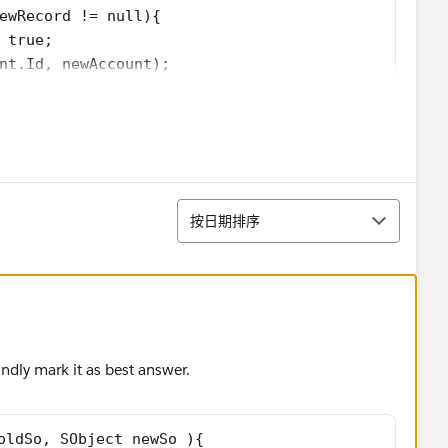
ewRecord != null){
 true;
nt.Id, newAccount);
Map from the util class back to the main class? Any help
排序
按日期排序
kindly mark it as best answer.
oldSo, SObject newSo ){ 