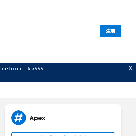
注册
ore to unlock $999
Apex