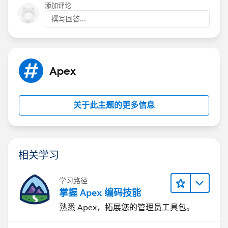
添加评论
        list<account> acclist = [select id,n
撰写回答...
        for(contact con : trigger.new){
            for(account acc: acclist){
                if(acc.id==con.accountid){
                    acc.Contact_Created__c= 
Apex
                }
            }
        }
关于此主题的更多信息
        if(accList.size()>0){
            update acclist;
        }
    }
相关学习
}
学习路径
Please mark as Best Answer if above information was
掌握 Apex 编码技能
helpful.
Thanks,
熟悉 Apex，拓展您的管理员工具包。