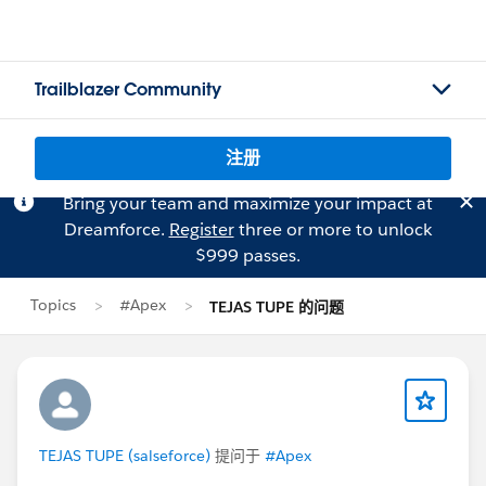
Trailblazer Community
注册
Bring your team and maximize your impact at
Dreamforce.
Register
three or more to unlock
$999 passes.
Topics
#Apex
TEJAS TUPE 的问题
TEJAS TUPE (salseforce)
提问于
#Apex