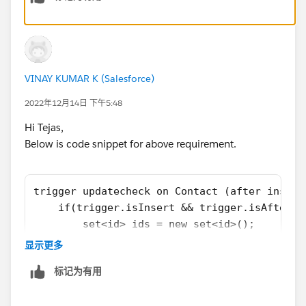
VINAY KUMAR K (Salesforce)
2022年12月14日 下午5:48
Hi Tejas,
Below is code snippet for above requirement.
trigger updatecheck on Contact (after insert
    if(trigger.isInsert && trigger.isAfter){
        set<id> ids = new set<id>();
        for(contact con: trigger.new){
显示更多
            if(con.accountid!=null){
标记为有用
                ids.add(con.accountid);
            }
        }