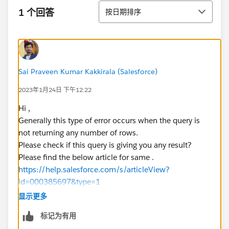
排序
1 个回答
按日期排序
Sai Praveen Kumar Kakkirala (Salesforce)
2023年1月24日 下午12:22
Hi ,
Generally this type of error occurs when the query is
not returning any number of rows.
Please check if this query is giving you any result?
Please find the below article for same .
https://help.salesforce.com/s/articleView?
id=000385697&type=1
(
https://help.salesforce.com/s/articleView?
显示更多
id=000385697&type=1
)
标记为有用
Let me know if you face any issues.