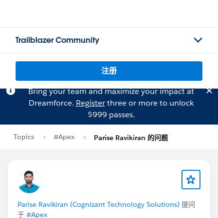
Trailblazer Community
注册
Bring your team and maximize your impact at
Dreamforce.
Register
three or more to unlock
$999 passes.
Topics
#Apex
Parise Ravikiran 的问题
Parise Ravikiran (Cognizant Technology Solutions)
提问
于
#Apex