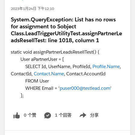
2023年1月24日 下午12:10
System.QueryException: List has no rows
for assignment to Sobject
Class.LeadTriggerUtilityTest.assignPartnerLe
adsResellTest: line 1018, column 1
static void assignPartnerLeadsResellTest() {
User aPartnerUser = [
SELECT Id, UserName, ProfileId,
Profile.Name
,
ContactId,
Contact.Name
, Contact.AccountId
FROM User
WHERE Email = '
puser000@testlead.com
'
];
0 个赞
1 个回答
分享
Show menu