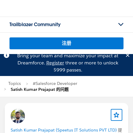
Trailblazer Community
注册
Bring your team and maximize your impact at
Dreamforce.
Register
three or more to unlock
$999 passes.
Topics
#Salesforce Developer
Satish Kumar Prajapat 的问题
Satish Kumar Prajapat (Speetus IT Solutions PVT LTD)
提