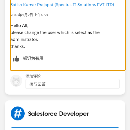
Satish Kumar Prajapat (Speetus IT Solutions PVT LTD)
2018年1月2日 上午6:59
Hello All,
please change the user which is select as the
administrator.
thanks.
标记为有用
添加评论
撰写回答...
Salesforce Developer