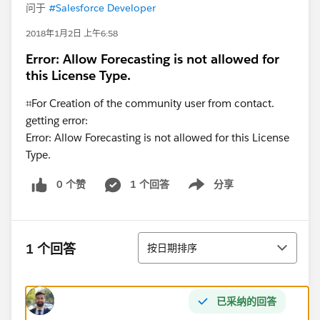
问于
#Salesforce Developer
2018年1月2日 上午6:58
Error: Allow Forecasting is not allowed for
this License Type.
⌗For Creation of the community user from contact.
getting error:
Error: Allow Forecasting is not allowed for this License
Type.
0 个赞
1 个回答
分享
Show menu
排序
1 个回答
按日期排序
已采纳的回答