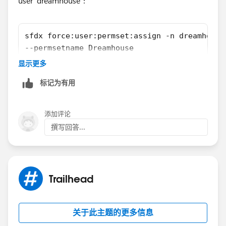
user “dreamhouse”:
sfdx force:user:permset:assign -n dreamhouse
--permsetname Dreamhouse
显示更多
Reference:
https://wilsonmar.github.io/salesforce-dx/
标记为有用
Hope above information was helpful.
Please mark as Best Answer so that it can help others
添加评论
in the future.
撰写回答...
Thanks,
Vinay Kumar
Trailhead
关于此主题的更多信息