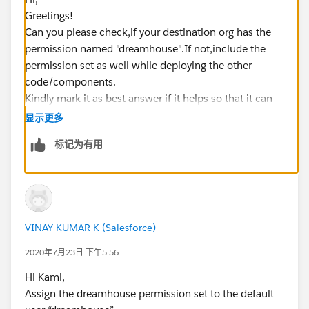
Greetings!
Can you please check,if your destination org has the
permission named "dreamhouse".If not,include the
permission set as well while deploying the other
code/components.
Kindly mark it as best answer if it helps so that it can
help others in the future.
显示更多
Warm Regards,
标记为有用
Shirisha Pathuri
VINAY KUMAR K (Salesforce)
2020年7月23日 下午5:56
Hi Kami,
Assign the dreamhouse permission set to the default