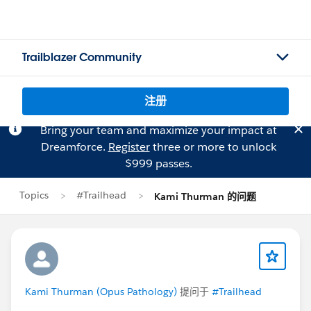
Trailblazer Community
注册
Bring your team and maximize your impact at
Dreamforce.
Register
three or more to unlock
$999 passes.
Topics
#Trailhead
Kami Thurman 的问题
Kami Thurman (Opus Pathology)
提问于
#Trailhead