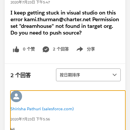
2020年7月23日 下午5:47
I keep getting stuck in visual studio on this
error kami.thurman@charter.net Permission
set "dreamhouse" not found in target org.
Do you need to push source?
0 个赞
2 个回答
分享
Show menu
排序
2 个回答
按日期排序
Shirisha Pathuri (salesforce.com)
2020年7月23日 下午5:56
Hi,