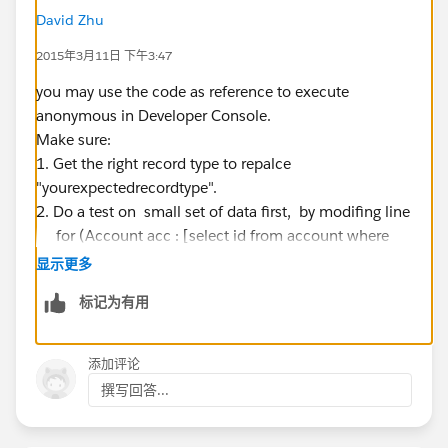
David Zhu
2015年3月11日 下午3:47
you may use the code as reference to execute
anonymous in Developer Console.
Make sure:
1. Get the right record type to repalce
"yourexpectedrecordtype".
2. Do a test on small set of data first, by modifing line
for (Account acc : [select id from account where
name ='xxxx'])
显示更多
标记为有用
id recordTypeId = Schema.SObjectType.Account
  list<Account> accs = new list<Account>();
添加评论
  for (Account acc : [select id from account
撰写回答...
  {
	acc.recordtypeid = recodTypeId;