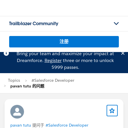
Trailblazer Community
注册
Bring your team and maximize your impact at
Dreamforce.
Register
three or more to unlock
$999 passes.
Topics
#Salesforce Developer
pavan tutu 的问题
pavan tutu
提问于
#Salesforce Developer