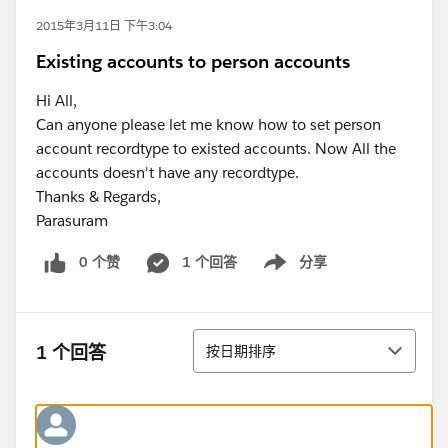
2015年3月11日 下午3:04
Existing accounts to person accounts
Hi All,
Can anyone please let me know how to set person
account recordtype to existed accounts. Now All the
accounts doesn't have any recordtype.
Thanks & Regards,
Parasuram
0 个赞
1 个回答
分享
Show menu
排序
1 个回答
按日期排序