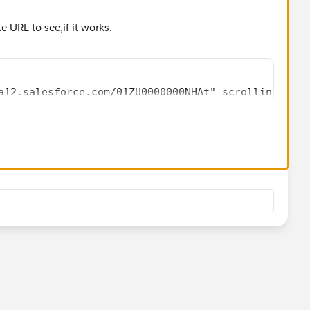
 URL to see,if it works.
a12.salesforce.com/01ZU0000000NHAt" scrolling="tru
2/07/how-to-display-dashboard-using-visual.html
 so that it can help others in the future.