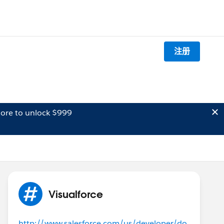
注册
ore to unlock $999
Visualforce
http://www.salesforce.com/us/developer/do