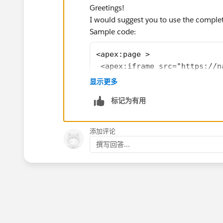
Greetings!
I would suggest you to use the complete
Sample code:
<apex:page >
 <apex:iframe src="https://n
</apex:page>
显示更多
Reference:
标记为有用
https://www.infallibletechie.com/201
Kindly mark it as best answer if it helps
添加评论
Warm Regards,
撰写回答...
Shirisha Pathuri