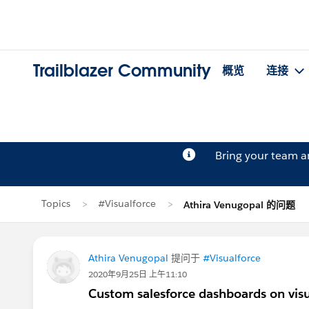
Trailblazer Community
概览
连接
Bring your team 
Topics
#Visualforce
Athira Venugopal 的问题
Athira Venugopal
提问于
#Visualforce
2020年9月25日 上午11:10
Custom salesforce dashboards on visua