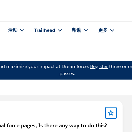
活动
Trailhead
帮助
更多
and maximize your impact at Dreamforce.
Register
three or m
passes.
l force pages, Is there any way to do this?