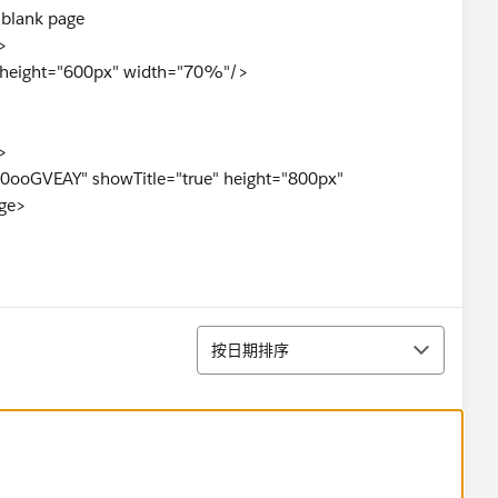
a blank page
>
height="600px" width="70%"/>
>
ooGVEAY" showTitle="true" height="800px"
ge>
排序
按日期排序