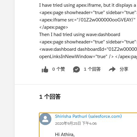
I have tried using apex:iframe, but it displays 
<apex:page showheader="true" sidebar="true"
<apex:iframe src="/01Z2w000000ooGVEAY/" 
</apex:page>
Then I had tried using wave:dashboard
<apex:page showheader="true" sidebar="true"
<wave:dashboard dashboardId="01Z2w000000
openLinksInNewWindow="true" /> </apex:pa
0 个赞
1 个回答
分享
Show menu
1 个回答
Shirisha Pathuri (salesforce.com)
2020年9月25日 下午4:06
Hi Athira,