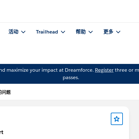
活动
Trailhead
帮助
更多
and maximize your impact at Dreamforce.
Register
three or m
passes.
y 的问题
rt