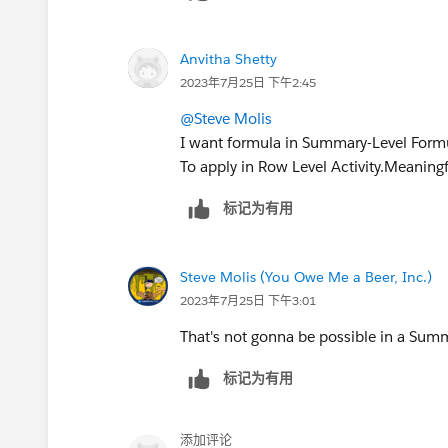
Anvitha Shetty
2023年7月25日 下午2:45
@Steve Molis
I want formula in Summary-Level For
To apply in Row Level Activity.Meaningf
标记为有用
Steve Molis (You Owe Me a Beer, Inc.)
2023年7月25日 下午3:01
That's not gonna be possible in a Sum
标记为有用
添加评论