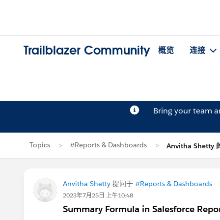
Trailblazer Community
概览
连接
Bring your team 
Topics
#Reports & Dashboards
Anvitha Shett
Anvitha Shetty
提问于
#Reports & Dashboards
2023年7月25日 上午10:48
Summary Formula in Salesforce Repo