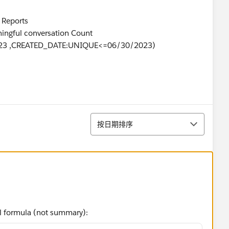
 Reports
ningful conversation Count
23 ,CREATED_DATE:UNIQUE<=06/30/2023)
排序
按日期排序
vel formula (not summary):