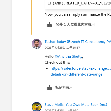
IF(AND(CREATED_DATE>=01/01/2
Now, you can simply summarize the RLF
另外 1 人觉得此内容有用
Tushar Jadav (Biztech IT Consultancy PV
2023年7月25日 上午10:57
Hello
@Anvitha Shetty
,
Check out this:
https://salesforce.stackexchange.
details-on-different-date-range
标记为有用
Steve Molis (You Owe Me a Beer, Inc.)
2023年7月25日 下午1:30