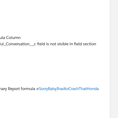
mula Column
ul_Conversation__c field is not visible in field section
mary Report formula
#SorryBabyIhadtoCrashThatHonda