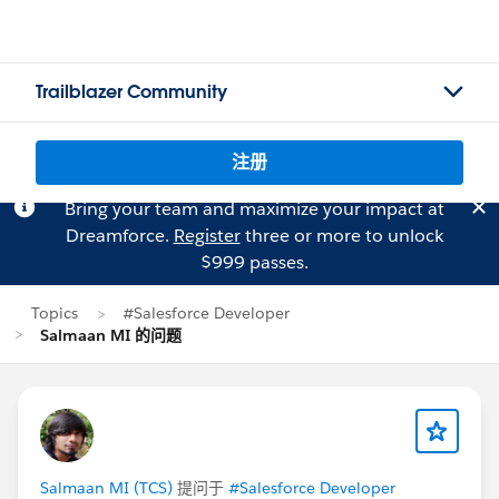
Trailblazer Community
注册
Bring your team and maximize your impact at
Dreamforce.
Register
three or more to unlock
$999 passes.
Topics
#Salesforce Developer
Salmaan MI 的问题
Salmaan MI (TCS)
提问于
#Salesforce Developer