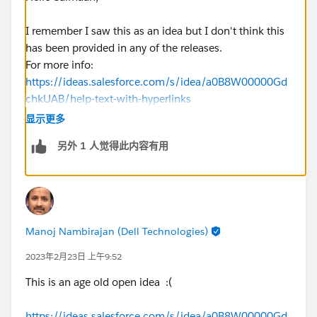
I remember I saw this as an idea but I don't think this
has been provided in any of the releases.
For more info:
https://ideas.salesforce.com/s/idea/a0B8W00000Gd
chkUAB/help-text-with-hyperlinks
显示更多
另外 1 人觉得此内容有用
Manoj Nambirajan (Dell Technologies)
2023年2月23日 上午9:52
This is an age old open idea :(
https://ideas.salesforce.com/s/idea/a0B8W00000Gd