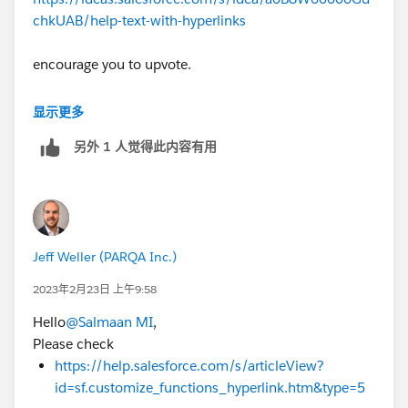
chkUAB/help-text-with-hyperlinks
encourage you to upvote.
One way will be to create a Rich text area field with
显示更多
Help text content and link
另外 1 人觉得此内容有用
Jeff Weller (PARQA Inc.)
2023年2月23日 上午9:58
Hello
@Salmaan MI
,
Please check
https://help.salesforce.com/s/articleView?
id=sf.customize_functions_hyperlink.htm&type=5