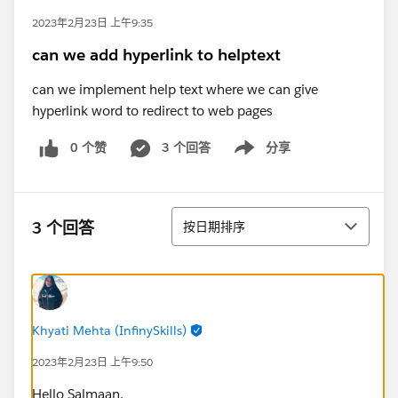
2023年2月23日 上午9:35
can we add hyperlink to helptext
can we implement help text where we can give
hyperlink word to redirect to web pages
0 个赞
3 个回答
分享
Show menu
排序
3 个回答
按日期排序
Khyati Mehta (InfinySkills)
2023年2月23日 上午9:50
Hello Salmaan,