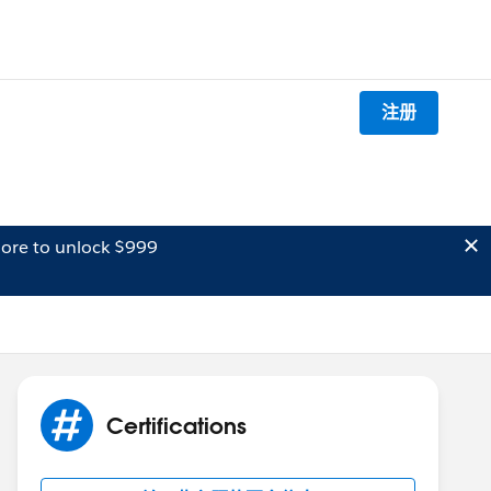
注册
ore to unlock $999
Certifications