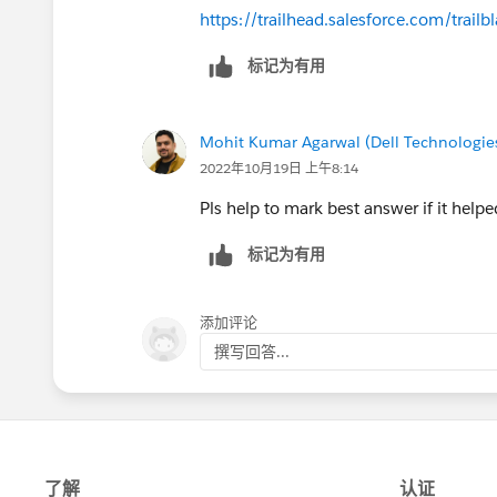
https://trailhead.salesforce.com/tra
标记为有用
Mohit Kumar Agarwal (Dell Technologie
2022年10月19日 上午8:14
Pls help to mark best answer if it help
标记为有用
添加评论
撰写回答...