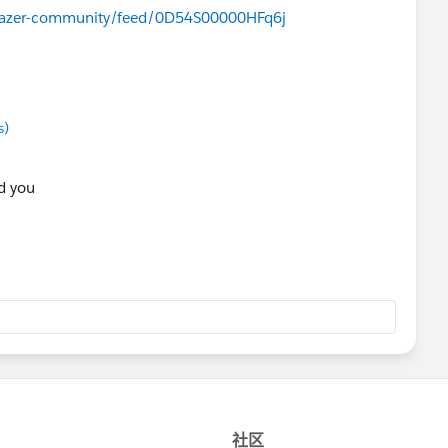
ilblazer-community/feed/0D54S00000HFq6j
s)
ed you