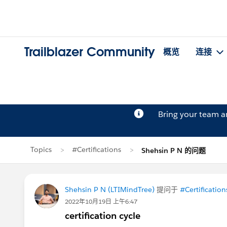
Trailblazer Community
概览
连接
Bring your team 
Topics
#Certifications
Shehsin P N 的问题
Shehsin P N (LTIMindTree)
提问于
#Certification
2022年10月19日 上午6:47
certification cycle