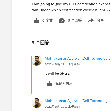
I am going to give my PD1 certification exam
falls under which certification cycle? is it SP
0 个赞
3 个回答
分享
Show menu
3 个回答
Mohit Kumar Agarwal (Dell Technologie
2022年10月19日 上午8:14
it will be SP 22.
标记为有用
Mohit Kumar Agarwal (Dell Technologie
2022年10月19日 上午8:14