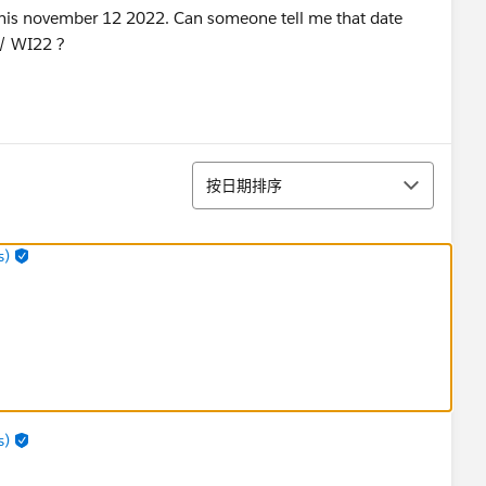
 this november 12 2022. Can someone tell me that date
22/ WI22 ?
排序
按日期排序
s)
s)