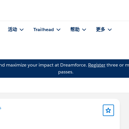
活动
Trailhead
帮助
更多
and maximize your impact at Dreamforce.
Register
three or m
passes.
s