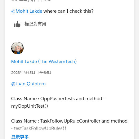
@Mohit Lakde
where can I check this?
标记为有用
Mohit Lakde (The WesternTech)
2023年4月5日 下午8:51
@Juan Quintero
Class Name : OppPusherTests and method -
myOppUnitTest()
Class Name : TaskFollowUpRuleController and method
- testTaskFollowUpRules()
显示更多