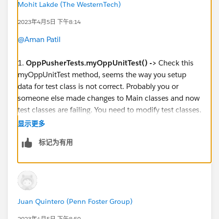
Mohit Lakde (The WesternTech)
2023年4月5日 下午8:14
@Aman Patil
1.
OppPusherTests.myOppUnitTest() ->
Check this
myOppUnitTest method, seems the way you setup
data for test class is not correct. Probably you or
someone else made changes to Main classes and now
test classes are failing. You need to modify test classes.
显示更多
2.
TaskFollowUpRuleController.testTaskFollowUpRul
标记为有用
es() ->
Go to this method and check one of DML used
to insert record missing mandatory fields as displayed
in changeSet failures.
Juan Quintero (Penn Foster Group)
2023年4月5日 下午8:50