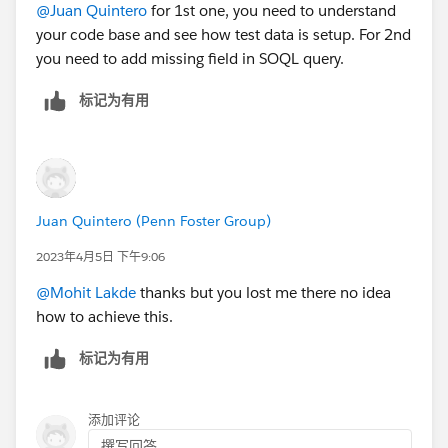
@Juan Quintero
for 1st one, you need to understand
your code base and see how test data is setup. For 2nd
you need to add missing field in SOQL query.
标记为有用
Juan Quintero (Penn Foster Group)
2023年4月5日 下午9:06
@Mohit Lakde
thanks but you lost me there no idea
how to achieve this.
标记为有用
添加评论
撰写回答...