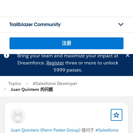
Trailblazer Community
注册
Bring your team and maximize your impact at
Dreamforce.
Register
three or more to unlock
$999 passes.
Topics
#Salesforce Developer
Juan Quintero 的问题
Juan Quintero (Penn Foster Group)
提问于
#Salesforce