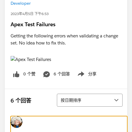
Developer
2023年4月5日 下午6:53
Apex Test Failures
Getting the following errors when validating a change
set. No idea how to fix this.
0 个赞
6 个回答
分享
Show menu
排序
6 个回答
按日期排序