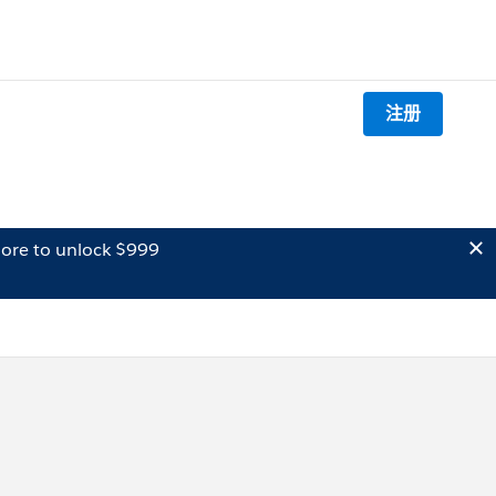
注册
ore to unlock $999