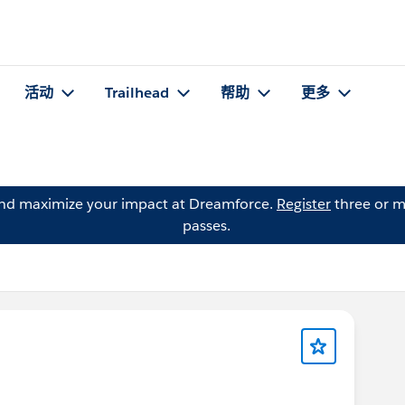
活动
Trailhead
帮助
更多
and maximize your impact at Dreamforce.
Register
three or m
passes.