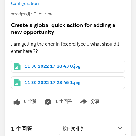
Configuration
2022年12月1日 上午1:28
Create a global quick action for adding a
new opportunity
I am getting the error in Record type .. what should I
enter here ??
11-30-2022-17:28:43-0.jpg
11-30-2022-17:28:46-1.jpg
0 个赞
1 个回答
分享
Show menu
排序
1 个回答
按日期排序