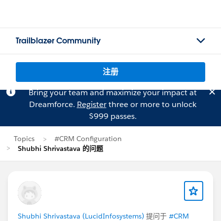
Trailblazer Community
注册
Bring your team and maximize your impact at
Dreamforce.
Register
three or more to unlock
$999 passes.
Topics
#CRM Configuration
Shubhi Shrivastava 的问题
Shubhi Shrivastava (LucidInfosystems)
提问于
#CRM