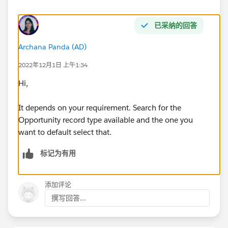
已采纳的回答
Archana Panda (AD)
2022年12月1日 上午1:34
Hi,
It depends on your requirement. Search for the
Opportunity record type available and the one you
want to default select that.
标记为有用
添加评论
撰写回答...