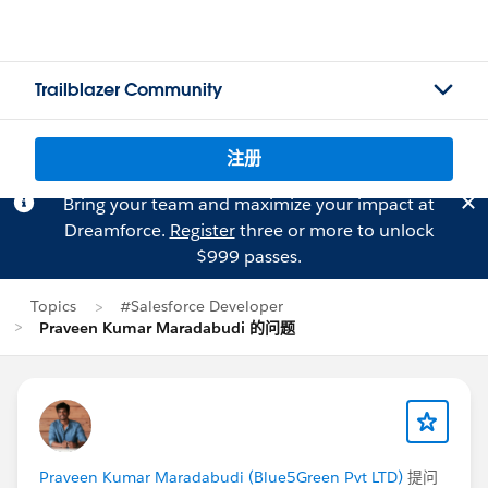
Trailblazer Community
注册
Bring your team and maximize your impact at
Dreamforce.
Register
three or more to unlock
$999 passes.
Topics
#Salesforce Developer
Praveen Kumar Maradabudi 的问题
Praveen Kumar Maradabudi (Blue5Green Pvt LTD)
提问