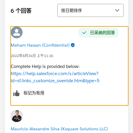
排序
6 个回答
按日期排序
已采纳的回答
Maham Hassan (Confidential)
2022年8月24日 上午11:16
Complete Help is provided below:
https://help.salesforce.com/s/articleView?
id=sf.links_customize_override.htm&type=5
标记为有用
Mauricio Alexandre Silva (Ksquare Solutions LLC)