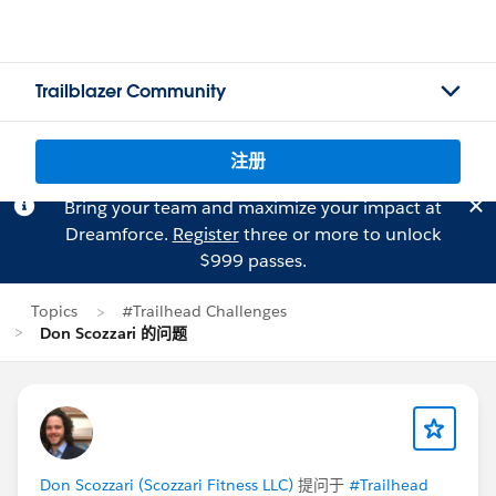
Trailblazer Community
注册
Bring your team and maximize your impact at
Dreamforce.
Register
three or more to unlock
$999 passes.
Topics
#Trailhead Challenges
Don Scozzari 的问题
Don Scozzari (Scozzari Fitness LLC)
提问于
#Trailhead